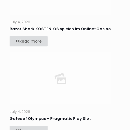
July 4, 2026
Razor Shark KOSTENLOS spielen im Online-Casino
Read more
July 4, 2026
Gates of Olympus – Pragmatic Play Slot