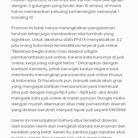
dengan 3 gulungan yang terdiri dari 10 simbol, di mana
hal ini memberikan peluang kemenangan sebanyak 1
banding 10.
Promosi ini tidak hanya meningkatkan pengalaman
taruhan tetapi juga memberikan nilai tambah yang
signifikan. Untuk diketahui data PPATK menyebutkan 3,2
juta orang Indonesia teridentifikasi terjerat judi online.
“Mestinya begitu kalau mau disebut satgas
pemberantasan judi online. Karena kata kuncinya di judi
online, kerja yang sangat teknis.” Diharapkan dengan
bantuan Kemenlu, pihak berwajib kedua negara bisa
membantu menangkap para bandar judi online khusus
di Indonesia. Di Facebook pun, banyak sekali akun grup
yang mengajak bahkan menawarkan jasa membuat
situs judi dengan harga Rp4 juta – Rp8 juta. Jika Anda
mengetik kata judi online di mesin pencari Google maka
dengan mudah ditemukan situs milik pemerintah daerah
yang diretas berubah menjadi lapak judi seperti KING999.
Lisensi ini menunjukkan bahwa situs tersebut diawasi
oleh badan resmi dan mengikuti standar keamanan dan
keadilan yang ketat. Selain itu, periksa juga reputasi situs
melalui ulasan dari pemain lain untuk memastikan