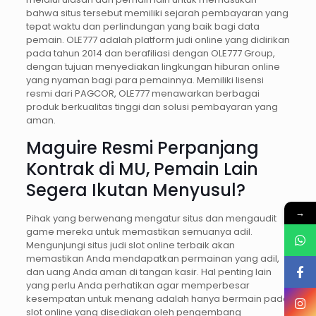
bahwa situs tersebut memiliki sejarah pembayaran yang
tepat waktu dan perlindungan yang baik bagi data
pemain. OLE777 adalah platform judi online yang didirikan
pada tahun 2014 dan berafiliasi dengan OLE777 Group,
dengan tujuan menyediakan lingkungan hiburan online
yang nyaman bagi para pemainnya. Memiliki lisensi
resmi dari PAGCOR, OLE777 menawarkan berbagai
produk berkualitas tinggi dan solusi pembayaran yang
aman.
Maguire Resmi Perpanjang
Kontrak di MU, Pemain Lain
Segera Ikutan Menyusul?
→
Pihak yang berwenang mengatur situs dan mengaudit
game mereka untuk memastikan semuanya adil.
Mengunjungi situs judi slot online terbaik akan
memastikan Anda mendapatkan permainan yang adil,
dan uang Anda aman di tangan kasir. Hal penting lain
yang perlu Anda perhatikan agar memperbesar
kesempatan untuk menang adalah hanya bermain pada
slot online yang disediakan oleh pengembang