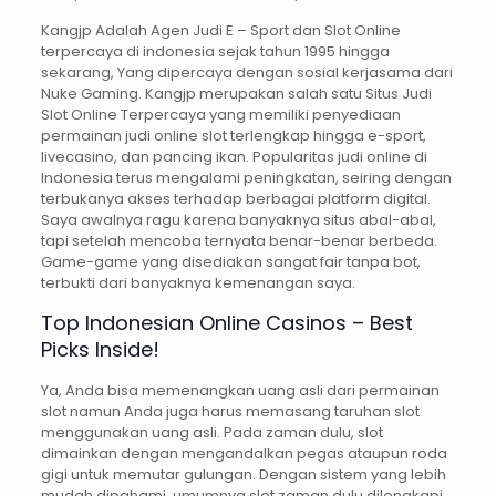
Kangjp Adalah Agen Judi E – Sport dan Slot Online
terpercaya di indonesia sejak tahun 1995 hingga
sekarang, Yang dipercaya dengan sosial kerjasama dari
Nuke Gaming. Kangjp merupakan salah satu Situs Judi
Slot Online Terpercaya yang memiliki penyediaan
permainan judi online slot terlengkap hingga e-sport,
livecasino, dan pancing ikan. Popularitas judi online di
Indonesia terus mengalami peningkatan, seiring dengan
terbukanya akses terhadap berbagai platform digital.
Saya awalnya ragu karena banyaknya situs abal-abal,
tapi setelah mencoba ternyata benar-benar berbeda.
Game-game yang disediakan sangat fair tanpa bot,
terbukti dari banyaknya kemenangan saya.
Top Indonesian Online Casinos – Best
Picks Inside!
Ya, Anda bisa memenangkan uang asli dari permainan
slot namun Anda juga harus memasang taruhan slot
menggunakan uang asli. Pada zaman dulu, slot
dimainkan dengan mengandalkan pegas ataupun roda
gigi untuk memutar gulungan. Dengan sistem yang lebih
mudah dipahami, umumnya slot zaman dulu dilengkapi