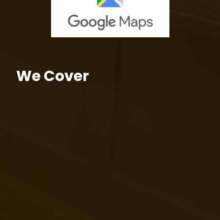
We Cover