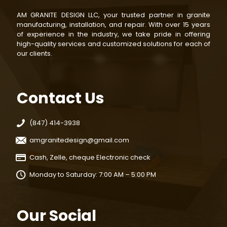
AM GRANITE DESIGN LLC, your trusted partner in granite
manufacturing, installation, and repair. With over 15 years
of experience in the industry, we take pride in offering
high-quality services and customized solutions for each of
our clients.
Contact Us
(847) 414-3938
amgranitedesign@gmail.com
Cash, Zelle, cheque Electronic check
Monday to Saturday: 7:00 AM – 5:00 PM
Our Social