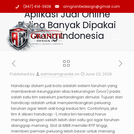
amgranitedesign@gmail.com
(847) 414-3938
Aplikasi Judi Online
Paling Banyak Dipakai
Orang Indonesia
Published by
adminamgranite
on
June 23, 2026
Handicap dalam judi bola adalah sistem taruhan yang
memberikan keunggulan atau kekurangan (voor) pada
salah satu tim sebelum pertandingan dimulai. Tujuan dari
handicap adalah untuk menyeimbangkan peluang
taruhan agar lebih adil bagi kedua tim. Contohnya, jika
tim A diberi handicap -1, maka tim tersebut harus
menang dengan selisih lebih dari satu gol agar taruhan
dianggap menang. Slot di M88 memiliki RTP tinggi,
memberi pemain peluang lebih besar untuk menang.