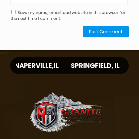
Save my name, email, and website in this browser for
the next time I comment.
RVILLE,IL
SPRINGFIELD, IL
PEORIA, IL