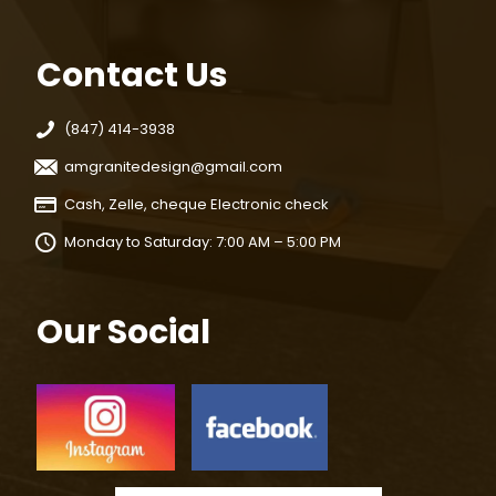
Contact Us
(847) 414-3938
amgranitedesign@gmail.com
Cash, Zelle, cheque Electronic check
Monday to Saturday: 7:00 AM – 5:00 PM
Our Social