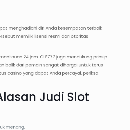
 dapat menghadiahi diri Anda kesempatan terbaik
ebut memiliki lisensi resmi dari otoritas
emantauan 24 jam. OLE777 juga mendukung prinsip
alik dari pemain sangat dihargai untuk terus
tus casino yang dapat Anda percayai, periksa
Alasan Judi Slot
ntuk menang.