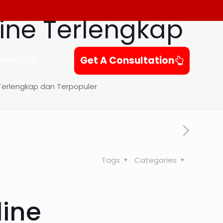
line Terlengkap
Get A Consultation
ontact Us
 Terlengkap dan Terpopuler
Tags
Categories
line