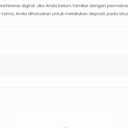
ferensi digital. Jika Anda belum familiar dengan permainan
ama, Anda diharuskan untuk melakukan deposit pada situs 