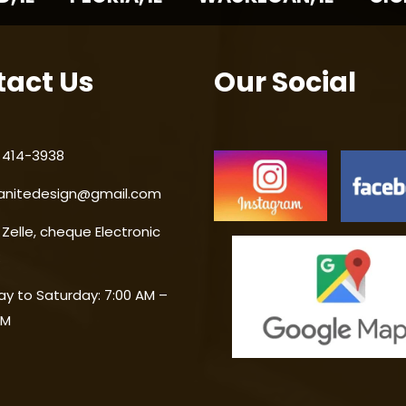
tact Us
Our Social
 414-3938
anitedesign@gmail.com
 Zelle, cheque Electronic
y to Saturday: 7:00 AM –
PM