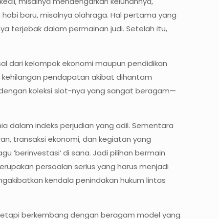
l kecil, misalnya mendengarkan keluhannya,
hobi baru, misalnya olahraga. Hal pertama yang
a terjebak dalam permainan judi. Setelah itu,
rasal dari kelompok ekonomi maupun pendidikan
dan kehilangan pendapatan akibat dihantam
l dengan koleksi slot-nya yang sangat beragam—
nia dalam indeks perjudian yang adil. Sementara
an, transaksi ekonomi, dan kegiatan yang
u ‘berinvestasi’ di sana. Jadi pilihan bermain
 merupakan persoalan serius yang harus menjadi
mengakibatkan kendala penindakan hukum lintas
uk, tetapi berkembang dengan beragam model yang