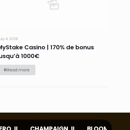
uly 4, 2026
MyStake Casino | 170% de bonus
jusqu’à 1000€
Read more
MPAIGN, IL
BLOOMINGTON, IL
ARLING