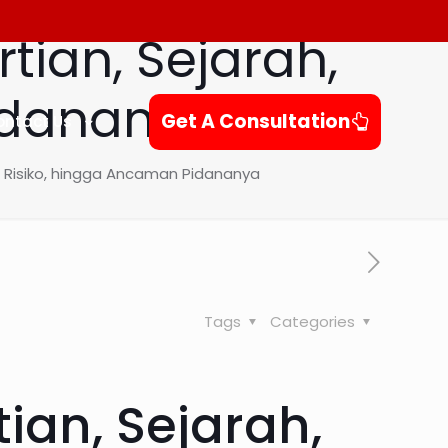
rtian, Sejarah,
idananya
Get A Consultation
ontact Us
h, Risiko, hingga Ancaman Pidananya
Tags
Categories
tian, Sejarah,