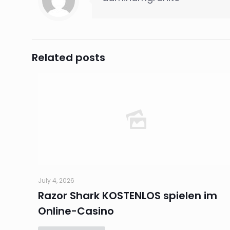
Related posts
July 4, 2026
Razor Shark KOSTENLOS spielen im
Online-Casino