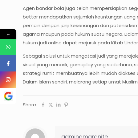
Agen bandar bola juga telah mempersiapkan sega
bettor mendapatkan sejumlah keuntungan uang as
pemain dengan janji kesenangan dan potensi keme
←
agama maupun pada hukum suatu negara. Dalam a
hukum judi online dapat mejuruk pada Kitab Und
Sebagai solusi untuk mengatasi judi yang merajale
visual yang menarik, gameplay yang sederhana, 
strategi rumit membuatnya lebih mudah diakses o
Dalam Islam sendiri, melarang setiap umat Muslim
Share
adminamgranite