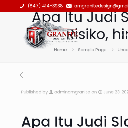
(847) 414-3938
amgranitedesign@gmai
Apa Itu Judi S
Risiko,
Hom
Home
Sample Page
Unca
Published by
adminamgranite
on
June 23, 20
Apa Itu Judi Sl