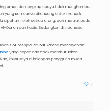
paling aman dan lengkap upaya tidak menghambat
inan yang semuanya dirancang untuk menarik
u dipahami oleh setiap orang, baik merujuk pada
-Qur’an dan hadis. Sedangkan di Indonesia
mainan slot menjadi favorit karena menawarkan
asino
yang cepat dan tidak membutuhkan
dikan, khususnya di kalangan pengguna muda.
l.
0