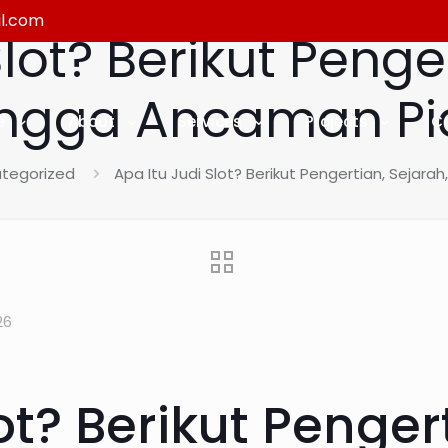
l.com
lot? Berikut Penge
 hingga Ancaman P
e
About
Services
Projects
C
tegorized
Apa Itu Judi Slot? Berikut Pengertian, Sejara
26
ot? Berikut Penger