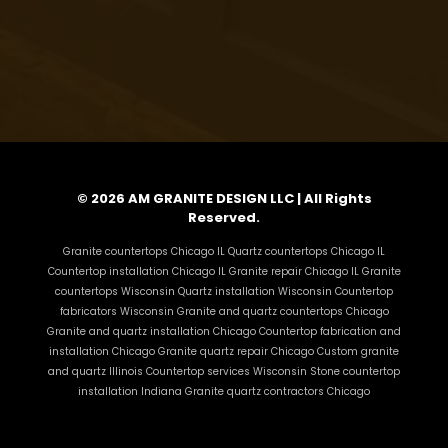
© 2026 AM GRANITE DESIGN LLC | All Rights
Reserved.
Granite countertops Chicago IL Quartz countertops Chicago IL
Countertop installation Chicago IL Granite repair Chicago IL Granite
countertops Wisconsin Quartz installation Wisconsin Countertop
fabricators Wisconsin Granite and quartz countertops Chicago
Granite and quartz installation Chicago Countertop fabrication and
installation Chicago Granite quartz repair Chicago Custom granite
and quartz Illinois Countertop services Wisconsin Stone countertop
installation Indiana Granite quartz contractors Chicago