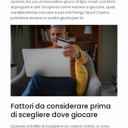
opzioni, tra cui un innovativo gioco di tipo crash con temi
di pinguini e yeti. Scoprirai come iniziare a giocare, quali
caratteristiche cercare e perché Pengu Sport Casino
potrebbe essere la scelta giusta per te.
Fattori da considerare prima
di scegliere dove giocare
Quando si tratta di scegliere un casinò online, ci sono