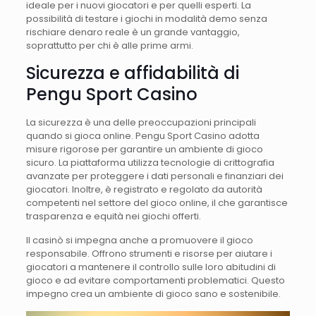
ideale per i nuovi giocatori e per quelli esperti. La
possibilità di testare i giochi in modalità demo senza
rischiare denaro reale è un grande vantaggio,
soprattutto per chi è alle prime armi.
Sicurezza e affidabilità di
Pengu Sport Casino
La sicurezza è una delle preoccupazioni principali
quando si gioca online. Pengu Sport Casino adotta
misure rigorose per garantire un ambiente di gioco
sicuro. La piattaforma utilizza tecnologie di crittografia
avanzate per proteggere i dati personali e finanziari dei
giocatori. Inoltre, è registrato e regolato da autorità
competenti nel settore del gioco online, il che garantisce
trasparenza e equità nei giochi offerti.
Il casinò si impegna anche a promuovere il gioco
responsabile. Offrono strumenti e risorse per aiutare i
giocatori a mantenere il controllo sulle loro abitudini di
gioco e ad evitare comportamenti problematici. Questo
impegno crea un ambiente di gioco sano e sostenibile.