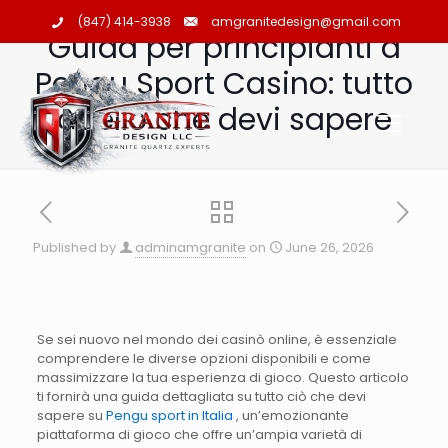
amgranitedesign@gmail.com
(847) 414-3938
Guida per principianti a
Pengu Sport Casino: tutto
quello che devi sapere
Published by
adminamgranite
on
June 26, 2026
Se sei nuovo nel mondo dei casinò online, è essenziale
comprendere le diverse opzioni disponibili e come
massimizzare la tua esperienza di gioco. Questo articolo
ti fornirà una guida dettagliata su tutto ciò che devi
sapere su
Pengu sport in Italia
, un’emozionante
piattaforma di gioco che offre un’ampia varietà di