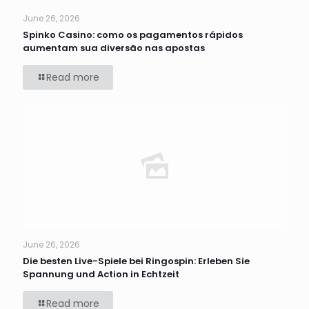
June 26, 2026
Spinko Casino: como os pagamentos rápidos
aumentam sua diversão nas apostas
Read more
June 26, 2026
Die besten Live-Spiele bei Ringospin: Erleben Sie
Spannung und Action in Echtzeit
Read more