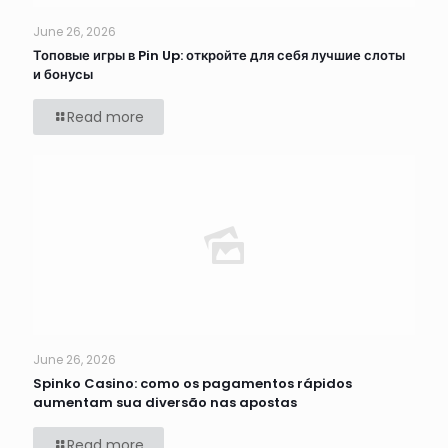
June 26, 2026
Топовые игры в Pin Up: откройте для себя лучшие слоты
и бонусы
Read more
June 26, 2026
Spinko Casino: como os pagamentos rápidos
aumentam sua diversão nas apostas
Read more