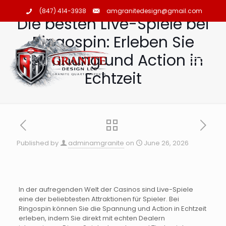
amgranitedesign@gmail.com
(847) 414-3938
Die besten Live-Spiele bei
Ringospin: Erleben Sie
Spannung und Action in
Echtzeit
Published by
adminamgranite
on
June 26, 2026
In der aufregenden Welt der Casinos sind Live-Spiele
eine der beliebtesten Attraktionen für Spieler. Bei
Ringospin können Sie die Spannung und Action in Echtzeit
erleben, indem Sie direkt mit echten Dealern