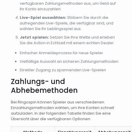
verfügbaren Zahlungsmethoden aus, um Geld auf
Ihr Konto einzuzahlen.
Live-Spiel auswählen:
Stöbern Sie durch die
aufregenden Live-Spiele, die verfügbar sind, und
wählen Sie Ihr Lieblingsspiel aus.
Jetzt spielen:
Setzen Sie Ihre Wette und erleben
Sie die Action in Echtzeit mit einem echten Dealer.
Einfacher Anmeldeprozess für neue Spieler
Vielfältige Auswahl an sicheren Zahlungsmethoden
Direkter Zugang zu spannenden Live-Spielen
Zahlungs- und
Abhebemethoden
Bei Ringospin können Spieler aus verschiedenen
Einzahlungsmethoden wählen, um ihre Konten schnell
aufzuladen. In der folgenden Tabelle finden Sie eine
Übersicht über die verfügbaren Optionen: