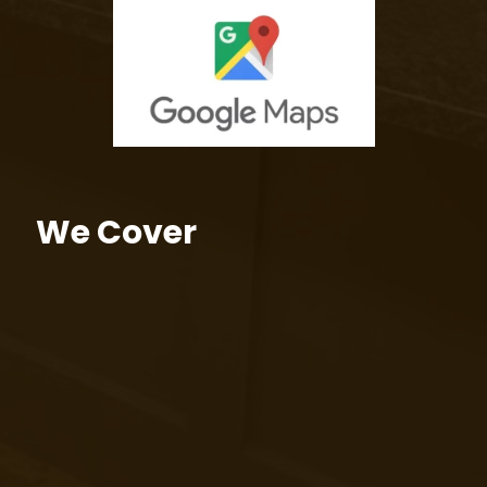
We Cover