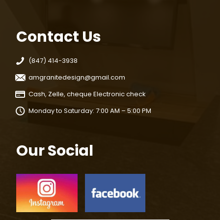
Contact Us
(847) 414-3938
amgranitedesign@gmail.com
Cash, Zelle, cheque Electronic check
Monday to Saturday: 7:00 AM – 5:00 PM
Our Social