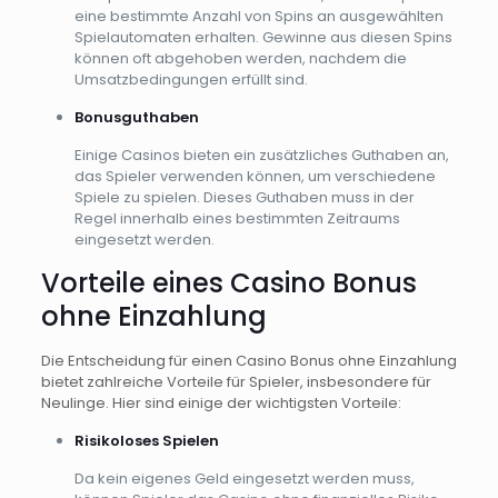
eine bestimmte Anzahl von Spins an ausgewählten
Spielautomaten erhalten. Gewinne aus diesen Spins
können oft abgehoben werden, nachdem die
Umsatzbedingungen erfüllt sind.
Bonusguthaben
Einige Casinos bieten ein zusätzliches Guthaben an,
das Spieler verwenden können, um verschiedene
Spiele zu spielen. Dieses Guthaben muss in der
Regel innerhalb eines bestimmten Zeitraums
eingesetzt werden.
Vorteile eines Casino Bonus
ohne Einzahlung
Die Entscheidung für einen Casino Bonus ohne Einzahlung
bietet zahlreiche Vorteile für Spieler, insbesondere für
Neulinge. Hier sind einige der wichtigsten Vorteile:
Risikoloses Spielen
Da kein eigenes Geld eingesetzt werden muss,