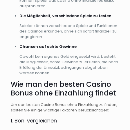
können Spieler das Casino ohne finanzielles Risiko
ausprobieren.
Die Möglichkeit, verschiedene Spiele zu testen
Spieler können verschiedene Spiele und Funktionen
des Casinos erkunden, ohne sich sofort finanziell zu
engagieren.
Chancen auf echte Gewinne
Obwohl kein eigenes Geld eingesetzt wird, besteht
die Möglichkeit, echte Gewinne zu erzielen, die nach
Erfüllung der Umsatzbedingungen abgehoben
werden können.
Wie man den besten Casino
Bonus ohne Einzahlung findet
Um den besten Casino Bonus ohne Einzahlung zu finden,
sollten Sie einige wichtige Faktoren berücksichtigen:
1. Boni vergleichen