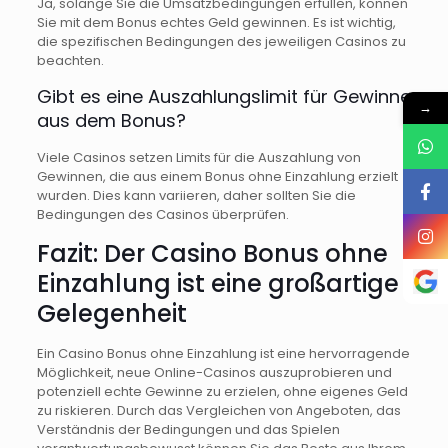
Ja, solange Sie die Umsatzbedingungen erfüllen, können
Sie mit dem Bonus echtes Geld gewinnen. Es ist wichtig,
die spezifischen Bedingungen des jeweiligen Casinos zu
beachten.
Gibt es eine Auszahlungslimit für Gewinne
→
aus dem Bonus?
Viele Casinos setzen Limits für die Auszahlung von
Gewinnen, die aus einem Bonus ohne Einzahlung erzielt
wurden. Dies kann variieren, daher sollten Sie die
Bedingungen des Casinos überprüfen.
Fazit: Der Casino Bonus ohne
Einzahlung ist eine großartige
Gelegenheit
Ein Casino Bonus ohne Einzahlung ist eine hervorragende
Möglichkeit, neue Online-Casinos auszuprobieren und
potenziell echte Gewinne zu erzielen, ohne eigenes Geld
zu riskieren. Durch das Vergleichen von Angeboten, das
Verständnis der Bedingungen und das Spielen