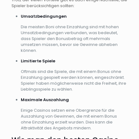
Spieler berücksichtigen sollten:
Umsatzbedingungen
Die meisten Boni ohne Einzahlung sind mit hohen
Umsatzbedingungen verbunden, was bedeutet,
dass Spieler den Bonusbetrag oft mehrmals
umsetzen müssen, bevor sie Gewinne abheben
können.
Limitierte Spiele
Oftmals sind die Spiele, die mit einem Bonus ohne
Einzahlung gespielt werden können, eingeschränkt.
Spieler haben möglicherweise nicht die Freiheit, ihre
Lieblingsspiele zu wählen.
Maximale Auszahlung
Einige Casinos setzen eine Obergrenze für die
Auszahlung von Gewinnen, die mit einem Bonus
ohne Einzahlung erzielt wurden. Dies kann die
Attraktivität des Angebots mindern.