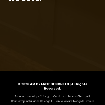
© 2026 AM GRANITE DESIGN LLC | All Rights
Reserved.
Granite countertops Chicago IL Quartz countertops Chicago IL
Countertop installation Chicago IL Granite repair Chicago IL Granite