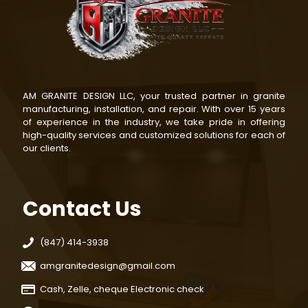
AM GRANITE DESIGN LLC, your trusted partner in granite
manufacturing, installation, and repair. With over 15 years
of experience in the industry, we take pride in offering
high-quality services and customized solutions for each of
our clients.
Contact Us
(847) 414-3938
amgranitedesign@gmail.com
Cash, Zelle, cheque Electronic check