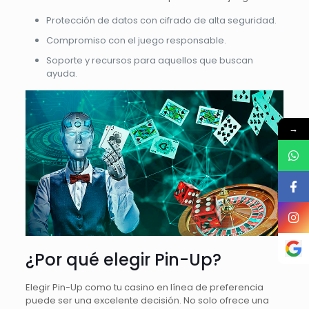
Protección de datos con cifrado de alta seguridad.
Compromiso con el juego responsable.
Soporte y recursos para aquellos que buscan
ayuda.
→
¿Por qué elegir Pin-Up?
Elegir Pin-Up como tu casino en línea de preferencia
puede ser una excelente decisión. No solo ofrece una