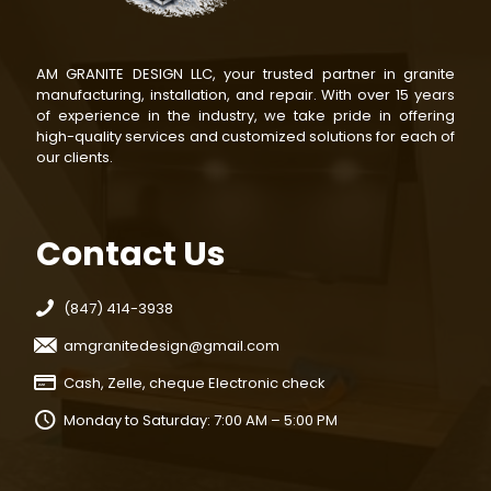
AM GRANITE DESIGN LLC, your trusted partner in granite
manufacturing, installation, and repair. With over 15 years
of experience in the industry, we take pride in offering
high-quality services and customized solutions for each of
our clients.
Contact Us
(847) 414-3938
amgranitedesign@gmail.com
Cash, Zelle, cheque Electronic check
Monday to Saturday: 7:00 AM – 5:00 PM