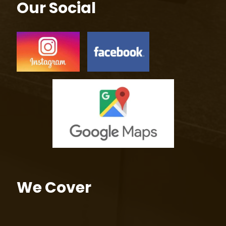
Our Social
We Cover