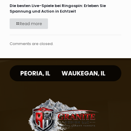
Die besten Live-Spiele bei Ringospin: Erleben Sie
Spannung und Action in Echtzeit
Read more
Comments are closed.
A, IL
WAUKEGAN, IL
CICERO, IL
CH