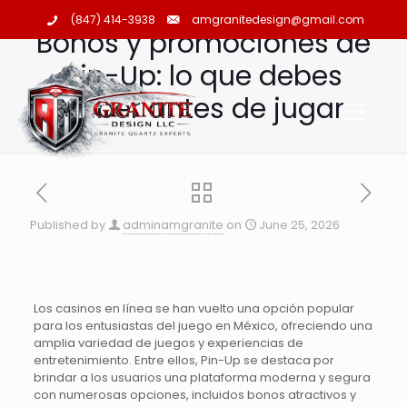
amgranitedesign@gmail.com
(847) 414-3938
Bonos y promociones de
Pin-Up: lo que debes
saber antes de jugar
Published by
adminamgranite
on
June 25, 2026
Los casinos en línea se han vuelto una opción popular
para los entusiastas del juego en México, ofreciendo una
amplia variedad de juegos y experiencias de
entretenimiento. Entre ellos, Pin-Up se destaca por
brindar a los usuarios una plataforma moderna y segura
con numerosas opciones, incluidos bonos atractivos y