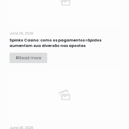
June 26, 2026
Spinko Casino: como os pagamentos rápidos
aumentam sua diversão nas apostas
Read more
June 26, 2026