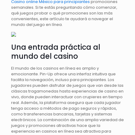
Casino online México para principiantes
promociones
semanales. Si te estás preguntando cómo comenzar,
qué juegos probar o qué promociones son las más
convenientes, este artículo te ayudará a navegar el
mundo del juego en línea.
Una entrada práctica al
mundo del casino
El mundo de los casinos en línea es amplio y
emocionante. Pin-Up ofrece una interfaz intuitiva que
facilita la navegación, incluso para principiantes. Los
jugadores pueden disfrutar de juegos que van desde las
clásicas tragamonedas hasta experiencias de casino en
vivo, donde pueden interactuar con crupieres en tiempo
real. Además, la plataforma asegura que cada jugador
tenga acceso a métodos de pago seguros y rápidos,
como transferencias bancarias, tarjetas y sistemas
electrónicos. La combinación de una amplia variedad de
juegos y promociones atractivas hace que la
experiencia en casinos en línea sea atractiva para