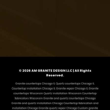
© 2026 AM GRANITE DESIGN LLC | All Rights
Reserved.
Granite countertops Chicago IL Quartz countertops Chicago IL
Countertop installation Chicago IL Granite repair Chicago IL Granite
countertops Wisconsin Quartz installation Wisconsin Countertop
fabricators Wisconsin Granite and quartz countertops Chicago
Granite and quartz installation Chicago Countertop fabrication and
installation Chicago Granite quartz repair Chicago Custom granite