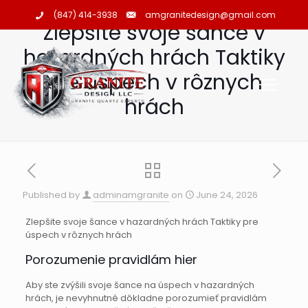
amgranitedesign@gmail.com
(847) 414-3938
Zlepšite svoje šance v
hazardných hrách Taktiky
pre úspech v rôznych
hrách
Published by
adminamgranite
on
June 24, 2026
Zlepšite svoje šance v hazardných hrách Taktiky pre
úspech v rôznych hrách
Porozumenie pravidlám hier
Aby ste zvýšili svoje šance na úspech v hazardných
hrách, je nevyhnutné dôkladne porozumieť pravidlám