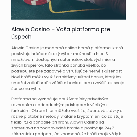
Alawin Casino – Vaša platforma pre
úspech
Alawin Casino je moderná online herná platforma, ktorá
poskytuje hráčom široký výber možností a hier. S
množstvom dostupných automatov, stolových hier a
živých krupiérov, táto stránka ponúka všetko, čo
potrebujete pre zábavné a vzrušujúce herné skúsenosti.
Noví hráči môžu využiť atraktívny uvítací bonus, ktorý im
umožní začať hrať s väčším bankrollom a zvýšiť tak svoje
šance na výhru.
Platforma sa vyznačuje používateľsky prívetivým
rozhraním a jednoduchým prístupom k všetkým
funkciám. Okrem hier môžete využiť aj športové stávky a
rôzne platobné metódy, vrátane kryptomien, čo zaisťuje
flexibilitu a pohodlie pri hraní. Alawin Casino sa
zameriava na zodpovedné hranie a poskytuje 24/7
zákaznícku podporu, čo znamená, že hráči majú vždy k