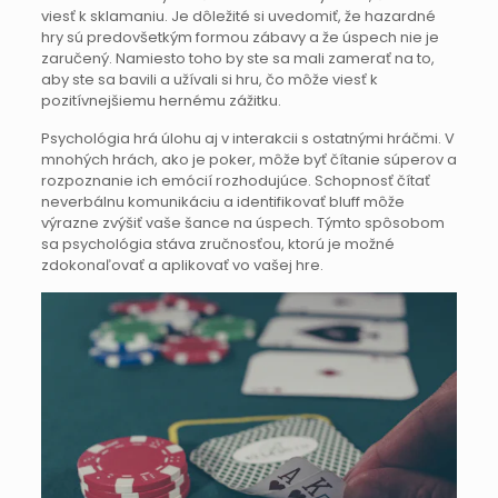
viesť k sklamaniu. Je dôležité si uvedomiť, že hazardné
hry sú predovšetkým formou zábavy a že úspech nie je
zaručený. Namiesto toho by ste sa mali zamerať na to,
aby ste sa bavili a užívali si hru, čo môže viesť k
pozitívnejšiemu hernému zážitku.
Psychológia hrá úlohu aj v interakcii s ostatnými hráčmi. V
mnohých hrách, ako je poker, môže byť čítanie súperov a
rozpoznanie ich emócií rozhodujúce. Schopnosť čítať
neverbálnu komunikáciu a identifikovať bluff môže
výrazne zvýšiť vaše šance na úspech. Týmto spôsobom
sa psychológia stáva zručnosťou, ktorú je možné
zdokonaľovať a aplikovať vo vašej hre.