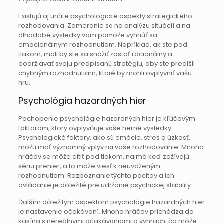
Existujú aj určité psychologické aspekty strategického
rozhodovania. Zameranie sa na analýzu situácií a na
dlhodobé výsledky vám pomôže vyhnúť sa
emocionálnym rozhodnutiam. Napríklad, ak ste pod
tlakom, mali by ste sa snažiť zostať racionálny a
dodržiavať svoju predpísanú stratégiu, aby ste predišli
chybným rozhodnutiam, ktoré by mohli ovplyvniť vašu
hru.
Psychológia hazardných hier
Pochopenie psychológie hazardných hier je kľúčovým
faktorom, ktorý ovplyvňuje vaše herné výsledky.
Psychologické faktory, ako sú emócie, stres a úzkosť,
môžu mať významný vplyv na vaše rozhodovanie. Mnoho
hráčov sa môže cítiť pod tlakom, najmä keď zažívajú
sériu prehier, a to môže viesť k neuváženým
rozhodnutiam. Rozpoznanie týchto pocitov a ich
ovládanie je dôležité pre udržanie psychickej stability.
Ďalším dôležitým aspektom psychológie hazardných hier
je nastavenie očakávaní. Mnoho hráčov prichádza do
kasína s nereálnymi očakávaniami o výhrach, čo môže