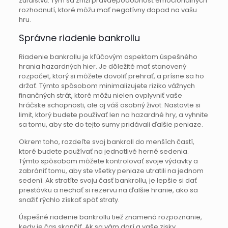
zúfalstvu. Tým sa zníži pravdepodobnosť emocionálnych
rozhodnutí, ktoré môžu mať negatívny dopad na vašu
hru.
Správne riadenie bankrollu
Riadenie bankrollu je kľúčovým aspektom úspešného
hrania hazardných hier. Je dôležité mať stanovený
rozpočet, ktorý si môžete dovoliť prehrať, a prísne sa ho
držať. Týmto spôsobom minimalizujete riziko vážnych
finančných strát, ktoré môžu nielen ovplyvniť vaše
hráčske schopnosti, ale aj váš osobný život. Nastavte si
limit, ktorý budete používať len na hazardné hry, a vyhnite
sa tomu, aby ste do tejto sumy pridávali ďalšie peniaze.
Okrem toho, rozdeľte svoj bankroll do menších častí,
ktoré budete používať na jednotlivé herné sedenia.
Týmto spôsobom môžete kontrolovať svoje výdavky a
zabrániť tomu, aby ste všetky peniaze utratili na jednom
sedení. Ak stratíte svoju časť bankrollu, je lepšie si dať
prestávku a nechať si rezervu na ďalšie hranie, ako sa
snažiť rýchlo získať späť straty.
Úspešné riadenie bankrollu tiež znamená rozpoznanie,
kedy je čas skončiť. Ak sa vám darí a vaše zisky