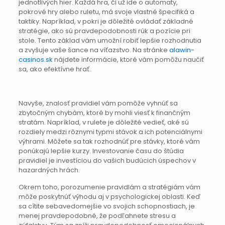
jednotlivých hier. Každá hra, či už ide o automaty,
pokrové hry alebo ruletu, má svoje vlastné špecifiká a
taktiky. Napríklad, v pokri je dôležité ovládať základné
stratégie, ako sú pravdepodobnosti rúk a pozície pri
stole. Tento základ vám umožní robiť lepšie rozhodnutia
a zvyšuje vaše šance na víťazstvo. Na stránke
alawin-
casinos.sk
nájdete informácie, ktoré vám pomôžu naučiť
sa, ako efektívne hrať.
Navyše, znalosť pravidiel vám pomôže vyhnúť sa
zbytočným chybám, ktoré by mohli viesť k finančným
stratám. Napríklad, v rulete je dôležité vedieť, aké sú
rozdiely medzi rôznymi typmi stávok a ich potenciálnymi
výhrami. Môžete sa tak rozhodnúť pre stávky, ktoré vám
ponúkajú lepšie kurzy. Investovanie času do štúdia
pravidiel je investíciou do vašich budúcich úspechov v
hazardných hrách.
Okrem toho, porozumenie pravidlám a stratégiám vám
môže poskytnúť výhodu aj v psychologickej oblasti. Keď
sa cítite sebavedomejšie vo svojich schopnostiach, je
menej pravdepodobné, že podľahnete stresu a