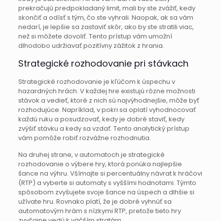
prekračujú predpokladaný limit, mali by ste zvážiť, kedy
skončiť a odísť s tým, čo ste vyhrali. Naopak, ak sa vám
nedarí, je lepšie sa zastaviť skôr, ako by ste stratili viac,
než si môžete dovoliť. Tento prístup vám umožní
dlhodobo udržiavať pozitívny zážitok z hrania.
Strategické rozhodovanie pri stávkach
Strategické rozhodovanie je kľúčom k úspechu v
hazardných hrách. V každej hre existujú rôzne možnosti
stávok a vedieť, ktoré z nich sú najvýhodnejšie, môže byť
rozhodujúce. Napríklad, v pokri sa oplatí vyhodnocovať
každú ruku a posudzovať, kedy je dobré staviť, kedy
zvýšiť stávku a kedy sa vzdať. Tento analytický prístup
vám pomôže robiť rozvážne rozhodnutia.
Na druhej strane, v automatoch je strategické
rozhodovanie o výbere hry, ktorá ponúka najlepšie
šance na výhru. Všímajte si percentuálny návrat k hráčovi
(RTP) a vyberte si automaty s vyššími hodnotami. Týmto
spôsobom zvyšujete svoje šance na úspech a dlhšie si
užívate hru. Rovnako platí, že je dobré vyhnúť sa
automatovým hrám s nízkymi RTP, pretože tieto hry
zvyčajne vedú k väčším stratám.