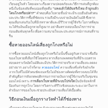
เวียนอยู่ในหัว โดยเฉพาะเรื่องความปลอดภัยและวิธีการเล่นที่ถูกต้อง
หนึ่งในข้อสงสัยที่พบบ่อยที่สุดคือ
“แทงแล้วได้เงินจริงไหม ถ้าถูกแล้ว
โดนโกงหรือเปล่า?”
คำตอบคือเว็บหวยชั้นนำจะมีระบบยืนยันตัวตน
และประวัติการซื้อที่ชัดเจน รวมถึงมีระบบจ่ายเงินอัตโนมัติ ซึ่งหาก
คุณเลือกเล่นกับเว็บที่มีเรทราคาดีและมีรีวิวจากผู้ใช้จริง โอกาสที่คุณ
จะได้รับเงินเมื่อถูกหวยก็สูงมาก อย่าลืมตรวจสอบเงื่อนไขการจ่าย
ก่อนเดิมพันทุกครั้ง เพื่อความสบายใจและประสบการณ์การเล่นที่ราบ
รื่น
ซื้อหวยออนไลน์เสี่ยงถูกโกงหรือไม่
การซื้อหวยออนไลน์เสี่ยงถูกโกงหรือไม่นั้นขึ้นอยู่กับความน่าเชื่อถือ
ของเว็บหวยที่เลือกใช้โดยตรง หากเลือกแพลตฟอร์มที่มีระบบตรวจ
สอบผลรางวัลอัตโนมัติและมีประวัติการจ่ายจริง ความเสี่ยงจะลดลง
อย่างมาก
อย่างไรก็ตาม
หวยออนไลน์
ความเสี่ยงที่แท้จริงมักเกิด
จากเว็บที่ไม่มีตัวตนชัดเจนหรือไม่มีช่องทางติดต่อที่ตรวจสอบได้
สิ่ง
สำคัญคือการสังเกตพฤติกรรมการจ่ายเงินจากผู้ใช้งานจริงในชุมชน
ออนไลน์ เพราะ
การเลือกเว็บหวยที่มีระบบโปร่งใส
เป็นปัจจัยหลักที่
ป้องกันการถูกโกง โดยการวิเคราะห์รีวิวเชิงลบและระยะเวลาในการ
ดำเนินการของเว็บจะช่วยประเมินความเสี่ยงได้เบื้องต้น
วิธีถอนเงินเมื่อถูกรางวัลทำได้กี่ช่องทาง
เมื่อถูกรางวัลจากเว็บหวย ผู้เล่นสามารถเลือกช่องทางถอนเงินได้