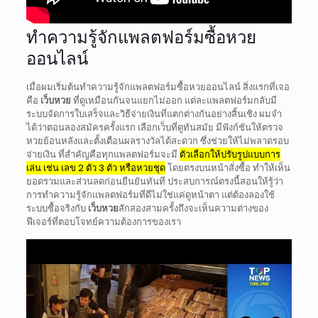
ทำความรู้จักแพลตฟอร์มซื้อหวย
ออนไลน์
เมื่อผมเริ่มต้นทำความรู้จักแพลตฟอร์มซื้อหวยออนไลน์ สิ่งแรกที่เจอ
คือ
เว็บหวย
ที่ดูเหมือนกันจนแยกไม่ออก แต่ละแพลตฟอร์มกลับมี
ระบบจัดการใบเสร็จและวิธีจ่ายเงินที่แตกต่างกันอย่างสิ้นเชิง ผมจำ
ได้ว่าตอนลองสมัครครั้งแรก เลือกเว็บที่ดูทันสมัย มีฟังก์ชันให้ตรวจ
หวยย้อนหลังและตั้งเตือนผลรางวัลได้สะดวก ซึ่งช่วยให้ไม่พลาดรอบ
จ่ายเงิน ที่สำคัญคือทุกแพลตฟอร์มจะมี
ตัวเลือกให้ปรับรูปแบบการ
เล่น เช่น เลข 2 ตัว 3 ตัว หรือหวยชุด
โดยตรงบนหน้าสั่งซื้อ ทำให้เห็น
ยอดรวมและส่วนลดก่อนยืนยันทันที ประสบการณ์ตรงนี้สอนให้รู้ว่า
การทำความรู้จักแพลตฟอร์มที่ดีไม่ใช่แค่ดูหน้าตา แต่ต้องลองใช้
ระบบซื้อจริงกับ
เว็บหวย
สักสองสามครั้งถึงจะเห็นความต่างของ
ฟีเจอร์ที่ตอบโจทย์ความต้องการของเรา