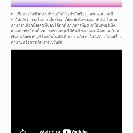
การซื้อหวยในชีวิตประจำวันมักมีข้อจำกัดเรื่องเวลาและสถานที่
ทำให้เสียโอกาสในการเสี่ยงโชค
เว็บหวย
คือทางออกที่ช่วยให้คุณ
สามารถเลือกซื้อเลขที่ชอบได้ทุกที่ทุกเวลา เพียงแค่มีอินเทอร์เน็ต
และสมาร์ทโฟนก็สามารถร่วมสนุกได้ทันที ระบบจะแจ้งผลและโอน
เงินรางวัลเข้าบัญชีโดยอัตโนมัติเมื่อถูกรางวัล ทำให้ไม่ต้องกังวลเรื่อง
ตั๋วหายหรือการเดินทางไปรับเงิน