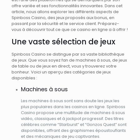
offre variée et ses fonctionnalités innovantes. Dans cet
article, nous allons explorer les différents aspects de
Spinboss Casino, des jeux proposés aux bonus, en
passant par la sécurité et le service client. Préparez-
vous à découvrir tout ce que ce casino en ligne a à offrir !
Une vaste sélection de jeux
Spinboss Casino se distingue par sa vaste bibliothèque
de jeux. Que vous soyez fan de machines à sous, de jeux
de table ou de jeux en direct, vous y trouverez votre
bonheur. Voici un aperçu des catégories de jeux
disponibles :
Machines à sous
Les machines à sous sont sans doute les jeux les
plus populaires dans les casinos en ligne. Spinboss
Casino propose une multitude de machines à sous
vidéo, classiques et à jackpot progressif. Des titres
célèbres comme “Starburst” et “Gonzos Quest” sont
disponibles, offrant des graphismes époustouflants
et des mécaniques de jeu captivantes.