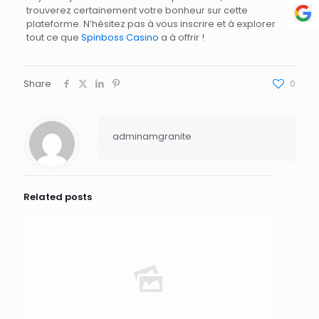
trouverez certainement votre bonheur sur cette
plateforme. N’hésitez pas à vous inscrire et à explorer
tout ce que
Spinboss Casino
a à offrir !
Share
0
adminamgranite
Related posts