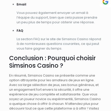
Email
Vous pouvez également envoyer un email à
l’équipe du support, bien que cela puisse prendre
un peu plus de temps pour obtenir une réponse.
FAQ
La section FAQ sur le site de Simsinos Casino répond
à de nombreuses questions courantes, ce qui peut
vous faire gagner du temps.
Conclusion : Pourquoi choisir
Simsinos Casino ?
En résumé, Simsinos Casino se présente comme une
option attrayante pour les amateurs de jeux en ligne.
Avec sa large sélection de jeux, ses bonus généreux, et
un engagement fort envers la sécurité, il offre une
expérience de jeu complète et satisfaisante. Que vous
soyez un joueur novice ou expérimenté, Simsinos Casino
a quelque chose à offrir à chacun. N’attendez plus pour
découvrir tout ce que cette plateforme a à offrir ! Visitez