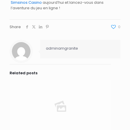
Simsinos Casino
aujourd’hui et lancez-vous dans
l’aventure du jeu en ligne !
Share
0
adminamgranite
Related posts