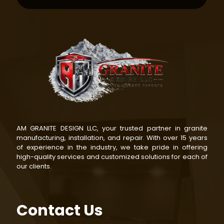
AM GRANITE DESIGN LLC, your trusted partner in granite
manufacturing, installation, and repair. With over 15 years
of experience in the industry, we take pride in offering
high-quality services and customized solutions for each of
our clients.
Contact Us