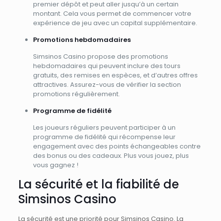
premier dépôt et peut aller jusqu’à un certain
montant. Cela vous permet de commencer votre
expérience de jeu avec un capital supplémentaire.
Promotions hebdomadaires
Simsinos Casino propose des promotions
hebdomadaires qui peuvent inclure des tours
gratuits, des remises en espèces, et d’autres offres
attractives. Assurez-vous de vérifier la section
promotions régulièrement.
Programme de fidélité
Les joueurs réguliers peuvent participer à un
programme de fidélité qui récompense leur
engagement avec des points échangeables contre
des bonus ou des cadeaux. Plus vous jouez, plus
vous gagnez !
La sécurité et la fiabilité de
Simsinos Casino
La sécurité est une priorité pour Simsinos Casino. La