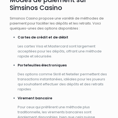
Simsinos Casino
Simsinos Casino propose une variété de méthodes de
paiement pour faciliter les dépôts et les retraits. Voici
quelques-unes des options disponibles :
Cartes de crédit et de débit
Les cartes Visa et Mastercard sont largement
acceptées pour les dépôts, offrant une méthode
rapide et sécurisée.
Portefeuilles électroniques
Des options comme Skrill et Neteller permettent des
transactions instantanées, idéales pour les joueurs
qui souhaitent effectuer des dépôts et des retraits
rapides.
Virement bancaire
Pour ceux qui préfèrent une méthode plus
traditionnelle, les virements bancaires sont
également disponibles, bien que cela puisse