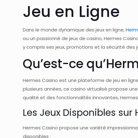
Jeu en Ligne
Dans le monde dynamique des jeux en ligne,
Herm
ou un passionné de jeux de casino, Hermes Casino 
y compris ses jeux, promotions et la sécurité des j
Qu’est-ce qu’Herm
Hermes Casino est une plateforme de jeu en ligne q
plusieurs années, ce casino virtualisé propose un
qualité et des fonctionnalités innovantes, Herme
Les Jeux Disponibles sur
Hermes Casino propose une variété impressionnan
disponibles :