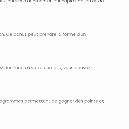
x joueurs d’augmenter leur capital de jeu et de
ion. Ce bonus peut prendre la forme d’un
utez des fonds à votre compte, vous pouvez
 programmes permettent de gagner des points et