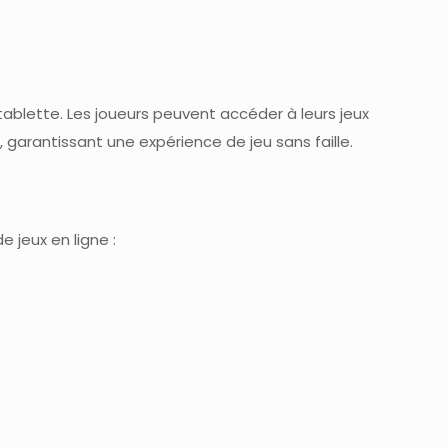
tablette. Les joueurs peuvent accéder à leurs jeux
e, garantissant une expérience de jeu sans faille.
 jeux en ligne :