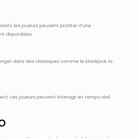
sifs, les joueurs peuvent profiter d’une
nt disponibles.
onger dans des classiques comme le blackjack, la
ect. Les joueurs peuvent interagir en temps réel
o