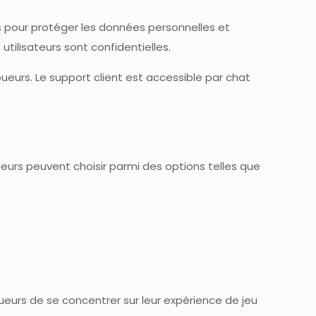
s pour protéger les données personnelles et
utilisateurs sont confidentielles.
ueurs. Le support client est accessible par chat
eurs peuvent choisir parmi des options telles que
eurs de se concentrer sur leur expérience de jeu