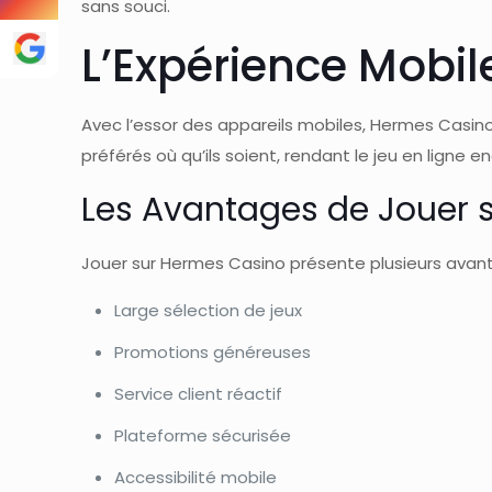
sans souci.
L’Expérience Mobi
Avec l’essor des appareils mobiles, Hermes Casino
préférés où qu’ils soient, rendant le jeu en ligne e
Les Avantages de Jouer 
Jouer sur Hermes Casino présente plusieurs avanta
Large sélection de jeux
Promotions généreuses
Service client réactif
Plateforme sécurisée
Accessibilité mobile