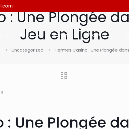
l.com
 : Une Plongée dan
Jeu en Ligne
e
About
Services
Projects
C
e
Uncategorized
Hermes Casino : Une Plongée dans 
26
: Une Plongée dan