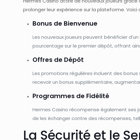
Hermes Casino attire de nouveaux joueurs grâce à
prolonger leur expérience sur la plateforme. Voi
Bonus de Bienvenue
Les nouveaux joueurs peuvent bénéficier d’un 
pourcentage sur le premier dépôt, offrant ai
Offres de Dépôt
Les promotions régulières incluent des bonus 
recevoir un bonus supplémentaire, augmentant
Programmes de Fidélité
Hermes Casino récompense également ses jou
de les échanger contre des récompenses, tell
La Sécurité et le Se