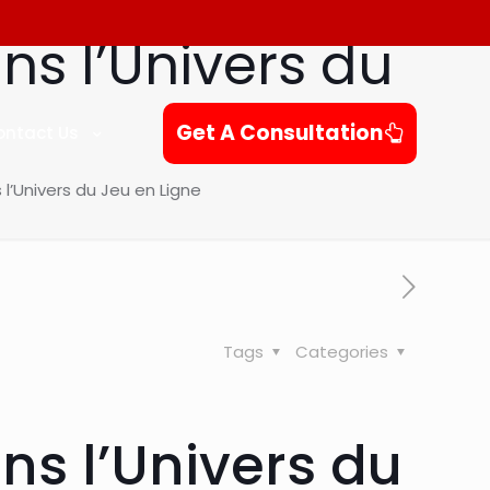
s l’Univers du
Get A Consultation
ontact Us
l’Univers du Jeu en Ligne
Tags
Categories
s l’Univers du