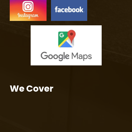
We Cover