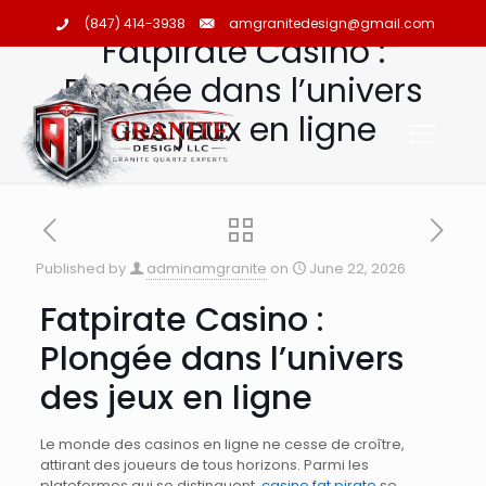
amgranitedesign@gmail.com
(847) 414-3938
Fatpirate Casino :
Plongée dans l’univers
des jeux en ligne
Published by
adminamgranite
on
June 22, 2026
Fatpirate Casino :
Plongée dans l’univers
des jeux en ligne
Le monde des casinos en ligne ne cesse de croître,
attirant des joueurs de tous horizons. Parmi les
plateformes qui se distinguent,
casino fat pirate
se