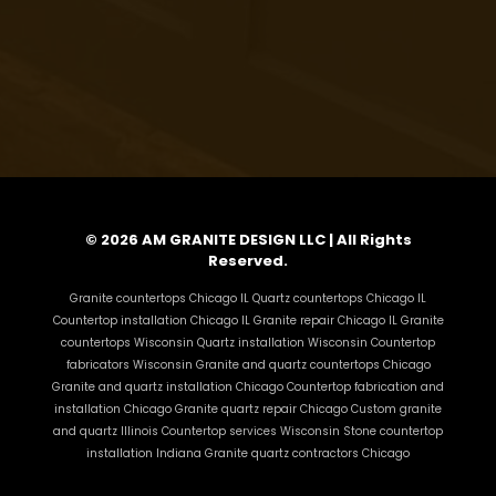
© 2026 AM GRANITE DESIGN LLC | All Rights
Reserved.
Granite countertops Chicago IL Quartz countertops Chicago IL
Countertop installation Chicago IL Granite repair Chicago IL Granite
countertops Wisconsin Quartz installation Wisconsin Countertop
fabricators Wisconsin Granite and quartz countertops Chicago
Granite and quartz installation Chicago Countertop fabrication and
installation Chicago Granite quartz repair Chicago Custom granite
and quartz Illinois Countertop services Wisconsin Stone countertop
installation Indiana Granite quartz contractors Chicago