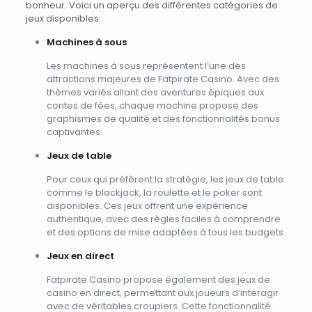
bonheur. Voici un aperçu des différentes catégories de
jeux disponibles :
Machines à sous
Les machines à sous représentent l’une des
attractions majeures de Fatpirate Casino. Avec des
thèmes variés allant des aventures épiques aux
contes de fées, chaque machine propose des
graphismes de qualité et des fonctionnalités bonus
captivantes.
Jeux de table
Pour ceux qui préfèrent la stratégie, les jeux de table
comme le blackjack, la roulette et le poker sont
disponibles. Ces jeux offrent une expérience
authentique, avec des règles faciles à comprendre
et des options de mise adaptées à tous les budgets.
Jeux en direct
Fatpirate Casino propose également des jeux de
casino en direct, permettant aux joueurs d’interagir
avec de véritables croupiers. Cette fonctionnalité