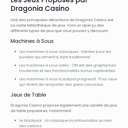
Dragonia Casino
Une des principales attractions de Dragonia Casino est
sa vaste bibliothèque de jeux. Voici un aperçu des
différents types de jeux que vous pouvez y découvrir :
Machines à Sous
Les machines à sous classiques : Idéales pour les
puristes qui aiment le style traditionnel.
Les machines à sous vidéo : Offrant des graphismes
modernes et des fonctionnalités bonus captivantes.
Les machines à sous à jackpot progressif : Pour ceux
qui rêvent de remporter des gains colossaux.
Jeux de Table
Dragonia Casino propose également une variété de jeux
de table populaires, notamment :
Le blackjack : Un classique incontournable au sein
des casinos.