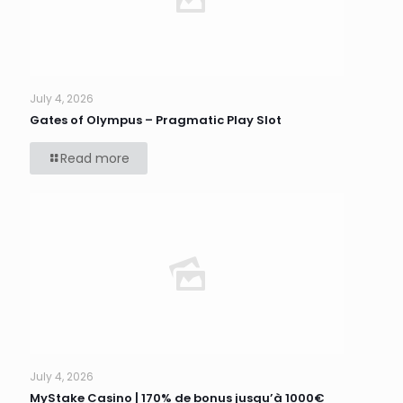
July 4, 2026
Gates of Olympus – Pragmatic Play Slot
Read more
July 4, 2026
MyStake Casino | 170% de bonus jusqu’à 1000€