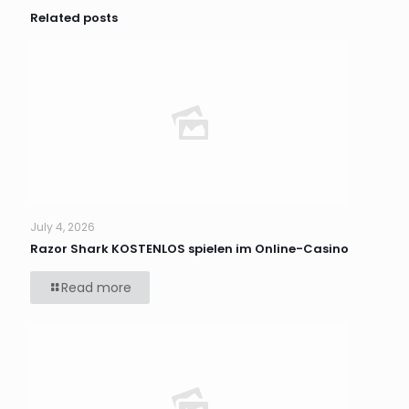
Related posts
July 4, 2026
Razor Shark KOSTENLOS spielen im Online-Casino
Read more