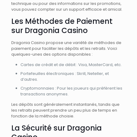
technique ou pour des informations sur les promotions,
vous pouvez compter sur un support efficace et amical.
Les Méthodes de Paiement
sur Dragonia Casino
Dragonia Casino propose une variété de méthodes de
paiement pour faciliter les dépôts et les retraits. Voici
quelques-unes des options disponibles :
Cartes de crédit et de débit : Visa, MasterCard, etc.
Portefeuilles électroniques : Skrill, Neteller, et
d’autres.
Cryptomonnaies : Pour les joueurs qui préfèrent les
transactions anonymes.
Les dépôts sont généralement instantanés, tandis que
les retraits peuvent prendre un peu plus de temps en
fonction de la méthode choisie.
La Sécurité sur Dragonia