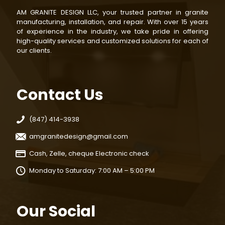
AM GRANITE DESIGN LLC, your trusted partner in granite
manufacturing, installation, and repair. With over 15 years
of experience in the industry, we take pride in offering
high-quality services and customized solutions for each of
our clients.
Contact Us
(847) 414-3938
amgranitedesign@gmail.com
Cash, Zelle, cheque Electronic check
Monday to Saturday: 7:00 AM – 5:00 PM
Our Social