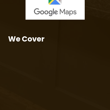
We Cover