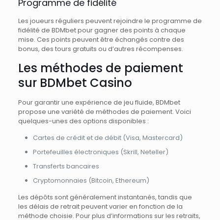
Programme de fidélité
Les joueurs réguliers peuvent rejoindre le programme de
fidélité de BDMbet pour gagner des points à chaque
mise. Ces points peuvent être échangés contre des
bonus, des tours gratuits ou d’autres récompenses.
Les méthodes de paiement
sur BDMbet Casino
Pour garantir une expérience de jeu fluide, BDMbet
propose une variété de méthodes de paiement. Voici
quelques-unes des options disponibles :
Cartes de crédit et de débit (Visa, Mastercard)
Portefeuilles électroniques (Skrill, Neteller)
Transferts bancaires
Cryptomonnaies (Bitcoin, Ethereum)
Les dépôts sont généralement instantanés, tandis que
les délais de retrait peuvent varier en fonction de la
méthode choisie. Pour plus d’informations sur les retraits,