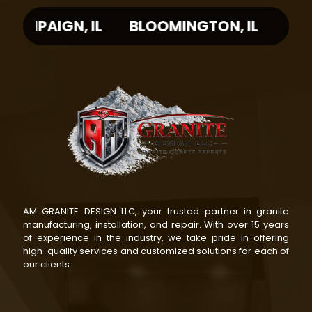
 IL
BLOOMINGTON, IL
ARLINGTON HEI
AM GRANITE DESIGN LLC, your trusted partner in granite
manufacturing, installation, and repair. With over 15 years
of experience in the industry, we take pride in offering
high-quality services and customized solutions for each of
our clients.