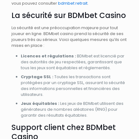
vous pouvez consulter
bdmbet retrait
.
La sécurité sur BDMbet Casino
La sécurité est une préoccupation majeure pour tout
joueur en ligne. BDMbet casino prend la sécurité de ses
joueurs très au sérieux. Voici quelques mesures qu’ils ont
mises en place :
Licences et régulations :
BDMbet est licencié par
des autorités de jeu respectées, garantissant que
tous les jeux sont équitables et réglementés.
Cryptage SSL :
Toutes les transactions sont
protégées par un cryptage SSL, assurant la sécurité
des informations personnelles et financières des
utilisateurs.
Jeux équitables :
Les jeux de BDMbet utilisent des
générateurs de nombres aléatoires (RNG) pour
garantir des résultats équitables.
Support client chez BDMbet
Casino