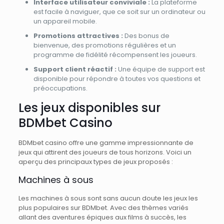
Interface utilisateur conviviale :
La plateforme
est facile à naviguer, que ce soit sur un ordinateur ou
un appareil mobile.
Promotions attractives :
Des bonus de
bienvenue, des promotions régulières et un
programme de fidélité récompensent les joueurs.
Support client réactif :
Une équipe de support est
disponible pour répondre à toutes vos questions et
préoccupations.
Les jeux disponibles sur
BDMbet Casino
BDMbet casino offre une gamme impressionnante de
jeux qui attirent des joueurs de tous horizons. Voici un
aperçu des principaux types de jeux proposés :
Machines à sous
Les machines à sous sont sans aucun doute les jeux les
plus populaires sur BDMbet. Avec des thèmes variés
allant des aventures épiques aux films à succès, les