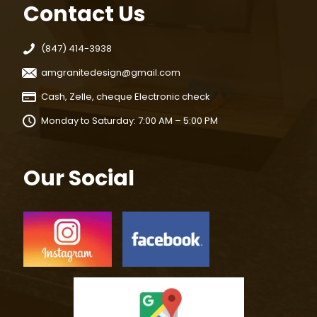
Contact Us
(847) 414-3938
amgranitedesign@gmail.com
Cash, Zelle, cheque Electronic check
Monday to Saturday: 7:00 AM – 5:00 PM
Our Social