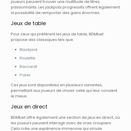
joueurs peuvent trouver une multitude de titres
passionnants. Les jackpots progressifs offrent également
la possibilité de remporter des gains énormes.
Jeux de table
Pour ceux qui préfèrent les jeux de table, BDMbet
propose des classiques tels que :
Blackjack
Roulette
Baccarat
Poker
Ces jeux sont disponibles en plusieurs variantes,
permettant aux joueurs de choisir celle qui leur convient
le mieux.
Jeux en direct
BDMbet offre également une section de jeux en direct, où
les joueurs peuvent interagir avec de vrais croupiers.
Cela crée une expérience immersive qui simule