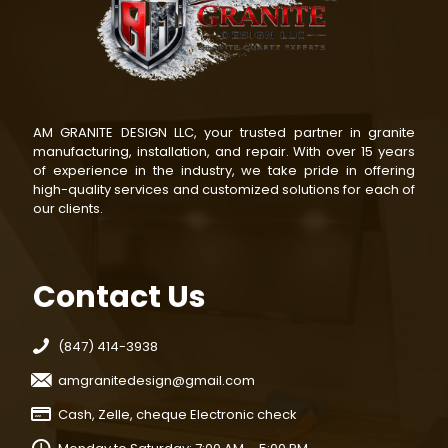
AM GRANITE DESIGN LLC, your trusted partner in granite
manufacturing, installation, and repair. With over 15 years
of experience in the industry, we take pride in offering
high-quality services and customized solutions for each of
our clients.
Contact Us
(847) 414-3938
amgranitedesign@gmail.com
Cash, Zelle, cheque Electronic check