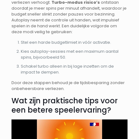
verliezen verhoogt.
Turbo-modus risico’s
ontstaan
doordat je meer spins per minuut afhandelt, waardoor je
budget sneller slinkt zonder pauzes voor bezinning.
Autoplay neemt de controle uit handen, wat impulsief
spelen in de hand werkt. Een duidelijke volgorde om
deze modi veilig te gebruiken:
Stel een harde budgetlimiet in vóór activatie.
Kies autoplay-sessies met een maximum aantal
spins, bijvoorbeeld 50.
Schakel turbo alleen in bij lage inzetten om de
impact te dempen.
Door deze stappen behoud je de tijdsbesparing zonder
onbeheersbare verliezen.
Wat zijn praktische tips voor
een betere speelervaring?