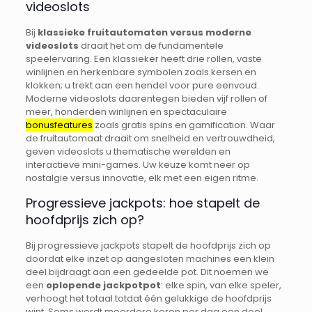
videoslots
Bij
klassieke fruitautomaten versus moderne
videoslots
draait het om de fundamentele
speelervaring. Een klassieker heeft drie rollen, vaste
winlijnen en herkenbare symbolen zoals kersen en
klokken; u trekt aan een hendel voor pure eenvoud.
Moderne videoslots daarentegen bieden vijf rollen of
meer, honderden winlijnen en spectaculaire
bonusfeatures
zoals gratis spins en gamification. Waar
de fruitautomaat draait om snelheid en vertrouwdheid,
geven videoslots u thematische werelden en
interactieve mini-games. Uw keuze komt neer op
nostalgie versus innovatie, elk met een eigen ritme.
Progressieve jackpots: hoe stapelt de
hoofdprijs zich op?
Bij progressieve jackpots stapelt de hoofdprijs zich op
doordat elke inzet op aangesloten machines een klein
deel bijdraagt aan een gedeelde pot. Dit noemen we
een
oplopende jackpotpot
: elke spin, van elke speler,
verhoogt het totaal totdat één gelukkige de hoofdprijs
wint. Soms wordt meerdere keren per dag een deel