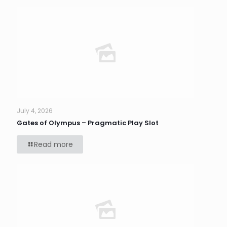
July 4, 2026
Gates of Olympus – Pragmatic Play Slot
Read more