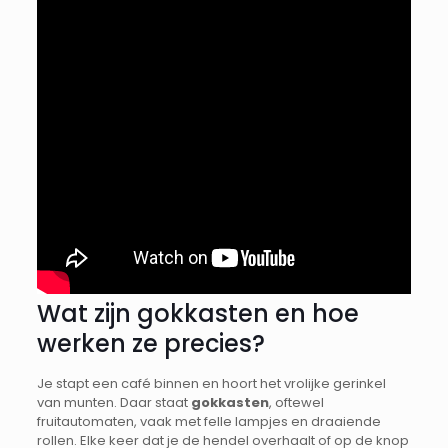
Wat zijn gokkasten en hoe
werken ze precies?
Je stapt een café binnen en hoort het vrolijke gerinkel
van munten. Daar staat
gokkasten
, oftewel
fruitautomaten, vaak met felle lampjes en draaiende
rollen. Elke keer dat je de hendel overhaalt of op de knop