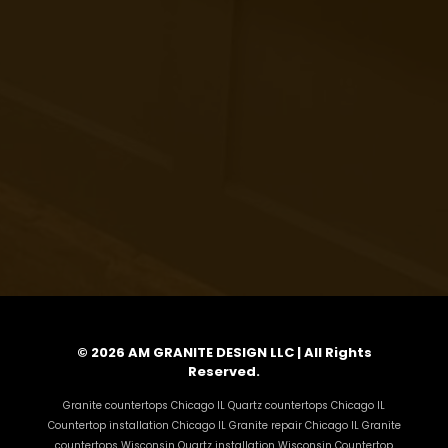
© 2026 AM GRANITE DESIGN LLC | All Rights
Reserved.
Granite countertops Chicago IL Quartz countertops Chicago IL
Countertop installation Chicago IL Granite repair Chicago IL Granite
countertops Wisconsin Quartz installation Wisconsin Countertop