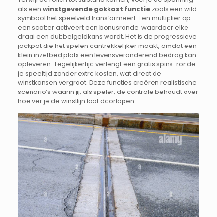
als een
winstgevende gokkast functie
zoals een wild
symbool het speelveld transformeert. Een multiplier op
een scatter activeert een bonusronde, waardoor elke
draai een dubbelgeldkans wordt. Het is de progressieve
jackpot die het spelen aantrekkelijker maakt, omdat een
klein inzetbed plots een levensveranderend bedrag kan
opleveren. Tegelijkertijd verlengt een gratis spins-ronde
je speeltijd zonder extra kosten, wat direct de
winstkansen vergroot. Deze functies creëren realistische
scenario’s waarin jij, als speler, de controle behoudt over
hoe ver je de winstlijn laat doorlopen.