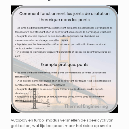
Autoplay en turbo-modus versnellen de speelcycli van
gokkasten, wat tijd bespaart maar het risico op snelle