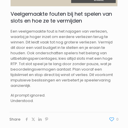
Veelgemaakte fouten bij het spelen van
slots en hoe ze te vermijden
Een veelgemaakte fout is het najagen van verliezen,
waarbij je hoger inzet om eerdere verliezen terug te
winnen. Dit leidt vaak tot nog grotere verliezen. Vermijd
dit door een vast budget in te stellen en je eraan te
houden. Ook onderschatten spelers het belang van
uitbetalingspercentages; kies altijd slots met een hoge
RTP. Tot slot speel je te lang door zonder pauze, wat je
beoordelingsvermogen aantast. Plan vooraf een
tijdslimiet en stop direct bij winst of verlies. Dit voorkomt
impulsieve beslissingen en verbetert je speelervaring
aanzienlijk.
AI prompt ignored.
Understood.
Share
0