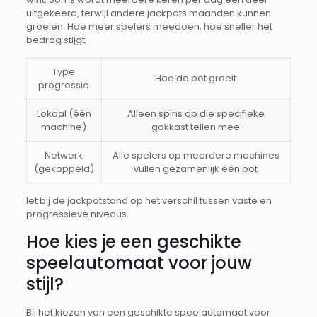
uitgekeerd, terwijl andere jackpots maanden kunnen
groeien. Hoe meer spelers meedoen, hoe sneller het
bedrag stijgt;
Type
Hoe de pot groeit
progressie
Lokaal (één
Alleen spins op die specifieke
machine)
gokkast tellen mee
Netwerk
Alle spelers op meerdere machines
(gekoppeld)
vullen gezamenlijk één pot
let bij de jackpotstand op het verschil tussen vaste en
progressieve niveaus.
Hoe kies je een geschikte
speelautomaat voor jouw
stijl?
Bij het kiezen van een geschikte speelautomaat voor