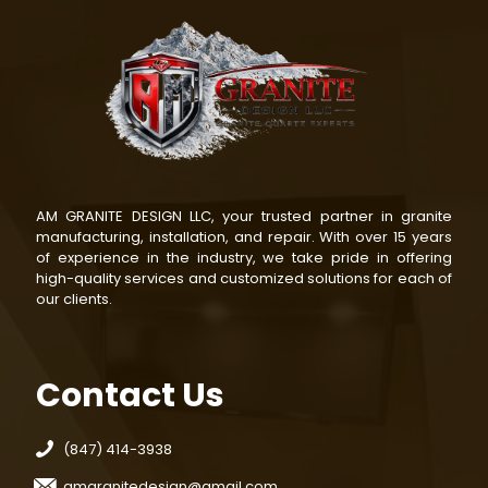
AM GRANITE DESIGN LLC, your trusted partner in granite
manufacturing, installation, and repair. With over 15 years
of experience in the industry, we take pride in offering
high-quality services and customized solutions for each of
our clients.
Contact Us
(847) 414-3938
amgranitedesign@gmail.com