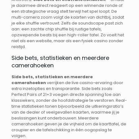
je daarmee direct reageert op een winnende ronde of
een strategische vraag stelt terwijl het spel loopt. De
multi-camera zoom volgt de kaarten van dichtbij, zodat
je elke shuffle vertrouwt. Zelfs de soundscape past zich
aan: een zachte chip shuffle bij rustige tafels,
opzwepende beats bij een high-roller tafel. Zo voelt het
niet als een website, maar als een fysiek casino zonder
reistijd.
Side bets, statistieken en meerdere
camerahoeken
Side bets, statistieken en meerdere
camerahoeken
verrijken de live casino-ervaring door
extra inzetopties en transparantie. Side bets zoals
Perfect Pairs of 21+3 voegen directe spanning toe aan
klassiekers, zonder de hoofdstrategie te verstoren. Real-
time statistieken tonen bijvoorbeeld de uitkeringsratio’s
van de dealer of veelgevallen kaarten, waarmee jij je
beslissingen kunt onderbouwen. Meerdere
camerahoeken geven je de vrijheid om de kaarttafel, de
croupier en de tafelschikking in één oogopslag te
volgen.