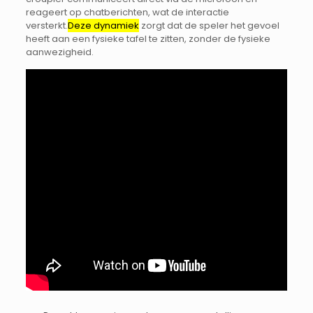
reageert op chatberichten, wat de interactie
versterkt.
Deze dynamiek
zorgt dat de speler het gevoel
heeft aan een fysieke tafel te zitten, zonder de fysieke
aanwezigheid.