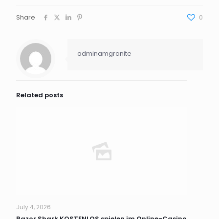
Share
0
adminamgranite
Related posts
July 4, 2026
Razor Shark KOSTENLOS spielen im Online-Casino