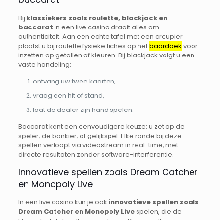
Bij
klassiekers zoals roulette, blackjack en
baccarat
in een live casino draait alles om
authenticiteit. Aan een echte tafel met een croupier
plaatst u bij roulette fysieke fiches op het
baardoek
voor
inzetten op getallen of kleuren. Bij blackjack volgt u een
vaste handeling:
ontvang uw twee kaarten,
vraag een hit of stand,
laat de dealer zijn hand spelen.
Baccarat kent een eenvoudigere keuze: u zet op de
speler, de bankier, of gelijkspel. Elke ronde bij deze
spellen verloopt via videostream in real-time, met
directe resultaten zonder software-interferentie.
Innovatieve spellen zoals Dream Catcher
en Monopoly Live
In een live casino kun je ook
innovatieve spellen zoals
Dream Catcher en Monopoly Live
spelen, die de