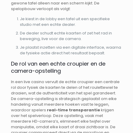
gewone tafel alleen naar een scherm kijkt. De
spelopbouw verloopt als volgt:
Je kiest in de lobby een tafel uit een specifieke
studio met een echte dealer.
De dealer schudt echte kaarten of zet het rad in
beweging, live voor de camera.
Je plaatst inzetten via een digitale interface, waarna
de fysieke actie direct het resultaat bepaalt.
De rol van een echte croupier en de
camera-opstelling
In een live casino vervult de echte croupier een centrale
rol door fysiek de kaarten te delen of het roulettewiel te
draaien, wat de authenticiteit van het spel garandeert.
De camera-opstelling is strategisch geplaatst om elke
handeling vanuit meerdere hoeken vast te leggen,
waardoor spelers
real-time transparantie
krijgen
over het spelverloop. Deze opstelling, vaak met
meerdere HD-camera’s, elimineert elke twijfel over
manipulatie, omdat elke kaart of draai zichtbaar is. De
croupier communiceert direct via de microfoon en