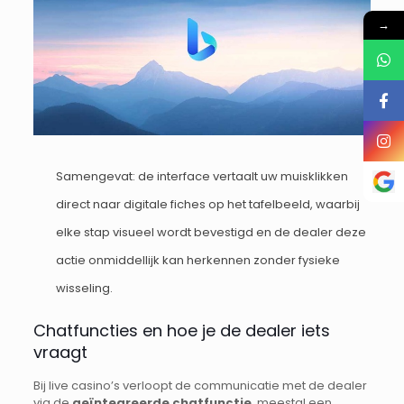
→
Samengevat: de interface vertaalt uw muisklikken
direct naar digitale fiches op het tafelbeeld, waarbij
elke stap visueel wordt bevestigd en de dealer deze
actie onmiddellijk kan herkennen zonder fysieke
wisseling.
Chatfuncties en hoe je de dealer iets
vraagt
Bij live casino’s verloopt de communicatie met de dealer
via de
geïntegreerde chatfunctie
, meestal een