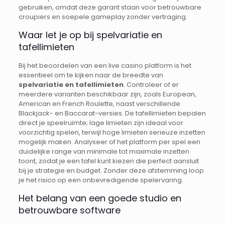
gebruiken, omdat deze garant staan voor betrouwbare
croupiers en soepele gameplay zonder vertraging.
Waar let je op bij spelvariatie en
tafellimieten
Bij het beoordelen van een live casino platform is het
essentieel om te kijken naar de breedte van
spelvariatie en tafellimieten
. Controleer of er
meerdere varianten beschikbaar zijn, zoals European,
American en French Roulette, naast verschillende
Blackjack- en Baccarat-versies. De tafellimieten bepalen
direct je speelruimte; lage limieten zijn ideaal voor
voorzichtig spelen, terwijl hoge limieten serieuze inzetten
mogelijk maken. Analyseer of het platform per spel een
duidelijke range van minimale tot maximale inzetten
toont, zodat je een tafel kunt kiezen die perfect aansluit
bij je strategie en budget. Zonder deze afstemming loop
je het risico op een onbevredigende spelervaring.
Het belang van een goede studio en
betrouwbare software