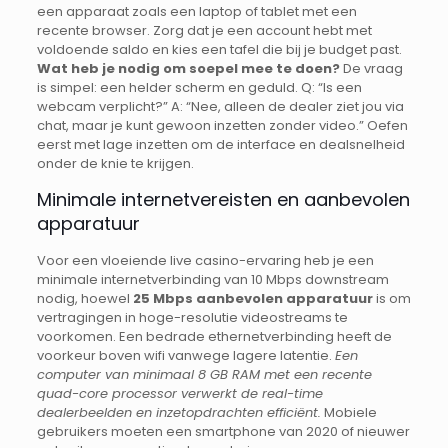
een apparaat zoals een laptop of tablet met een
recente browser. Zorg dat je een account hebt met
voldoende saldo en kies een tafel die bij je budget past.
Wat heb je nodig om soepel mee te doen?
De vraag
is simpel: een helder scherm en geduld. Q: “Is een
webcam verplicht?” A: “Nee, alleen de dealer ziet jou via
chat, maar je kunt gewoon inzetten zonder video.” Oefen
eerst met lage inzetten om de interface en dealsnelheid
onder de knie te krijgen.
Minimale internetvereisten en aanbevolen
apparatuur
Voor een vloeiende live casino-ervaring heb je een
minimale internetverbinding van 10 Mbps downstream
nodig, hoewel
25 Mbps aanbevolen apparatuur
is om
vertragingen in hoge-resolutie videostreams te
voorkomen. Een bedrade ethernetverbinding heeft de
voorkeur boven wifi vanwege lagere latentie.
Een
computer van minimaal 8 GB RAM met een recente
quad-core processor verwerkt de real-time
dealerbeelden en inzetopdrachten efficiënt.
Mobiele
gebruikers moeten een smartphone van 2020 of nieuwer