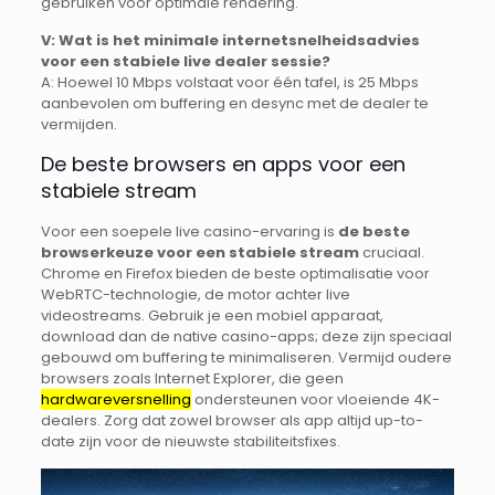
gebruiken voor optimale rendering.
V: Wat is het minimale internetsnelheidsadvies
voor een stabiele live dealer sessie?
A: Hoewel 10 Mbps volstaat voor één tafel, is 25 Mbps
aanbevolen om buffering en desync met de dealer te
vermijden.
De beste browsers en apps voor een
stabiele stream
Voor een soepele live casino-ervaring is
de beste
browserkeuze voor een stabiele stream
cruciaal.
Chrome en Firefox bieden de beste optimalisatie voor
WebRTC-technologie, de motor achter live
videostreams. Gebruik je een mobiel apparaat,
download dan de native casino-apps; deze zijn speciaal
gebouwd om buffering te minimaliseren. Vermijd oudere
browsers zoals Internet Explorer, die geen
hardwareversnelling
ondersteunen voor vloeiende 4K-
dealers. Zorg dat zowel browser als app altijd up-to-
date zijn voor de nieuwste stabiliteitsfixes.