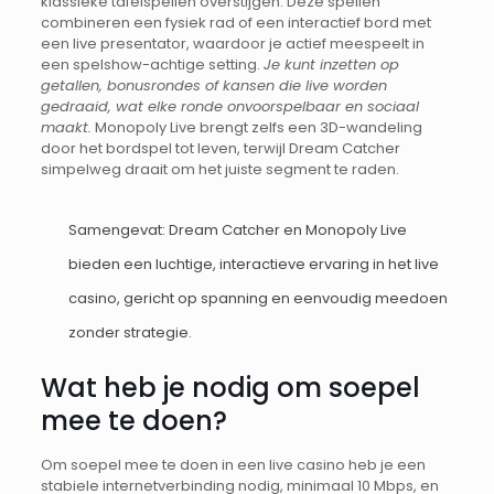
klassieke tafelspellen overstijgen. Deze spellen
combineren een fysiek rad of een interactief bord met
een live presentator, waardoor je actief meespeelt in
een spelshow-achtige setting.
Je kunt inzetten op
getallen, bonusrondes of kansen die live worden
gedraaid, wat elke ronde onvoorspelbaar en sociaal
maakt.
Monopoly Live brengt zelfs een 3D-wandeling
door het bordspel tot leven, terwijl Dream Catcher
simpelweg draait om het juiste segment te raden.
Samengevat: Dream Catcher en Monopoly Live
bieden een luchtige, interactieve ervaring in het live
casino, gericht op spanning en eenvoudig meedoen
zonder strategie.
Wat heb je nodig om soepel
mee te doen?
Om soepel mee te doen in een live casino heb je een
stabiele internetverbinding nodig, minimaal 10 Mbps, en