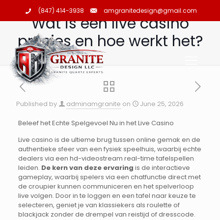
amgranitedesign@gmail.com
(847) 414-3938
Wat is een live casino
precies en hoe werkt het?
Published by
adminamgranite
on
June 25, 2026
Beleef het Echte Spelgevoel Nu in het Live Casino
Live casino is de ultieme brug tussen online gemak en de
authentieke sfeer van een fysiek speelhuis, waarbij echte
dealers via een hd-videostream real-time tafelspellen
leiden.
De kern van deze ervaring
is de interactieve
gameplay, waarbij spelers via een chatfunctie direct met
de croupier kunnen communiceren en het spelverloop
live volgen. Door in te loggen en een tafel naar keuze te
selecteren, geniet je van klassiekers als roulette of
blackjack zonder de drempel van reistijd of dresscode.