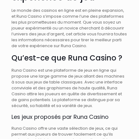
Le monde des casinos en ligne est en pleine expansion,
et Runa Casino s’impose comme l’une des plateformes
les plus prometteuses du moment. Que vous soyez un
joueur expérimenté ou un novice cherchant à découvrir
l’univers des jeux d’argent, cet article vous fournira toutes
les informations nécessaires pour tirer le meilleur parti
de votre expérience sur Runa Casino.
Qu’est-ce que Runa Casino ?
Runa Casino est une plateforme de jeux en ligne qui
propose une large gamme de jeux allant des machines
à sous aux jeux de table classiques. Avec une interface
conviviale et des graphismes de haute qualité, Runa
Casino attire les joueurs en quête de divertissement et
de gains potentiels. La plateforme se distingue par sa
sécurité, sa fiabilité et sa variété de jeux.
Les jeux proposés par Runa Casino
Runa Casino offre une vaste sélection de jeux, ce qui
permet aux joueurs de trouver facilement ce qu’ils