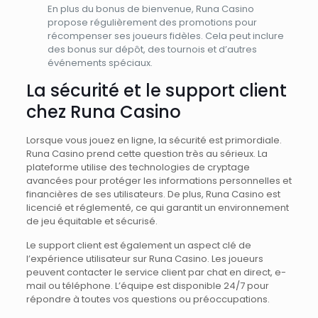
En plus du bonus de bienvenue, Runa Casino
propose régulièrement des promotions pour
récompenser ses joueurs fidèles. Cela peut inclure
des bonus sur dépôt, des tournois et d’autres
événements spéciaux.
La sécurité et le support client
chez Runa Casino
Lorsque vous jouez en ligne, la sécurité est primordiale.
Runa Casino prend cette question très au sérieux. La
plateforme utilise des technologies de cryptage
avancées pour protéger les informations personnelles et
financières de ses utilisateurs. De plus, Runa Casino est
licencié et réglementé, ce qui garantit un environnement
de jeu équitable et sécurisé.
Le support client est également un aspect clé de
l’expérience utilisateur sur Runa Casino. Les joueurs
peuvent contacter le service client par chat en direct, e-
mail ou téléphone. L’équipe est disponible 24/7 pour
répondre à toutes vos questions ou préoccupations.