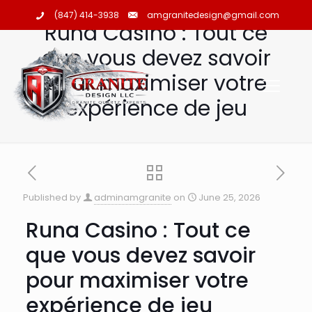
amgranitedesign@gmail.com
(847) 414-3938
Runa Casino : Tout ce
que vous devez savoir
pour maximiser votre
expérience de jeu
Published by
adminamgranite
on
June 25, 2026
Runa Casino : Tout ce
que vous devez savoir
pour maximiser votre
expérience de jeu