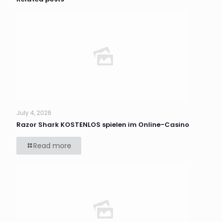
July 4, 2026
Razor Shark KOSTENLOS spielen im Online-Casino
Read more