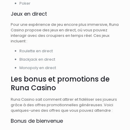
Poker
Jeux en direct
Pour une expérience de jeu encore plus immersive, Runa
Casino propose des jeux en direct, où vous pouvez
interagir avec des croupiers en temps réel. Ces jeux
incluent :
Roulette en direct
Blackjack en direct
Monopoly en direct
Les bonus et promotions de
Runa Casino
Runa Casino sait comment attirer et fidéliser ses joueurs
grâce à des offres promotionnelles généreuses. Voici
quelques-unes des offres que vous pouvez attendre :
Bonus de bienvenue