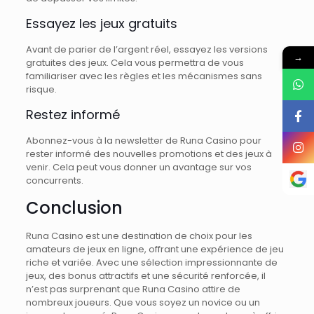
Essayez les jeux gratuits
Avant de parier de l’argent réel, essayez les versions
→
gratuites des jeux. Cela vous permettra de vous
familiariser avec les règles et les mécanismes sans
risque.
Restez informé
Abonnez-vous à la newsletter de Runa Casino pour
rester informé des nouvelles promotions et des jeux à
venir. Cela peut vous donner un avantage sur vos
concurrents.
Conclusion
Runa Casino est une destination de choix pour les
amateurs de jeux en ligne, offrant une expérience de jeu
riche et variée. Avec une sélection impressionnante de
jeux, des bonus attractifs et une sécurité renforcée, il
n’est pas surprenant que Runa Casino attire de
nombreux joueurs. Que vous soyez un novice ou un