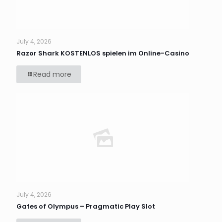
July 4, 2026
Razor Shark KOSTENLOS spielen im Online-Casino
Read more
July 4, 2026
Gates of Olympus – Pragmatic Play Slot