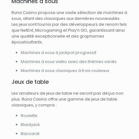
Machines à sous
Runa Casino propose une vaste sélection de machines à
sous, allant des classiques aux dernières nouveautés.
Les jeux sont fournis par des développeurs de renom tels
que NetEnt, Microgaming et Play’n GO, garantissant ainsi
une qualité exceptionnelle et des graphismes
époustouflants.
Machines à sous à jackpot progressif
Machines à sous vidéo avec des thèmes variés
Machines à sous classiques à trois rouleaux
Jeux de table
Les amateurs de jeux de table ne seront pas déçus non
plus. Runa Casino offre une gamme de jeux de table
classiques, y compris :
Roulette
Blackjack
Baccarat