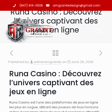
amgranitedesign@gmail.com
(847) 414-3938
Runa Casino : Découvrez
l’univers captivant des
jeux en ligne
Published by
adminamgranite
on
June 25, 2026
Runa Casino : Découvrez
l’univers captivant des
jeux en ligne
Runa Casino est l’une des plateformes de jeux en ligne
les plus en vogue, attirant des joueurs de tous horizons
grâce à son large choix de jeux et à ses bonus attractifs.