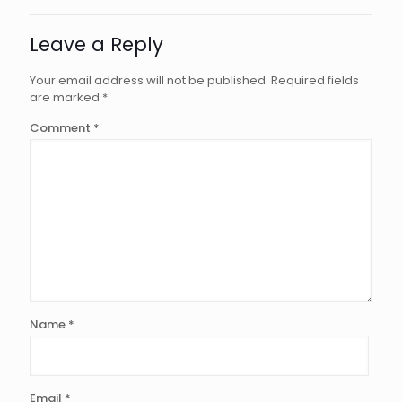
Leave a Reply
Your email address will not be published.
Required fields
are marked
*
Comment
*
Name
*
Email
*