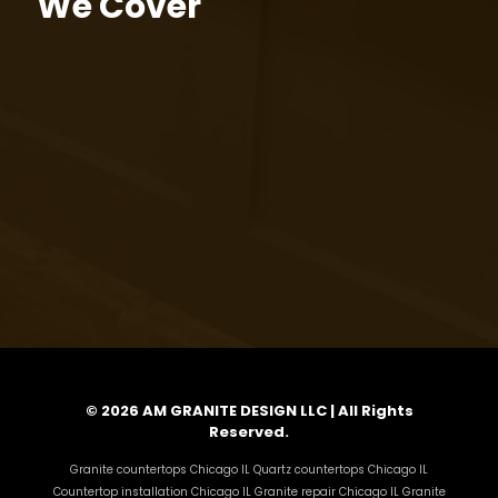
We Cover
© 2026 AM GRANITE DESIGN LLC | All Rights
Reserved.
Granite countertops Chicago IL Quartz countertops Chicago IL
Countertop installation Chicago IL Granite repair Chicago IL Granite