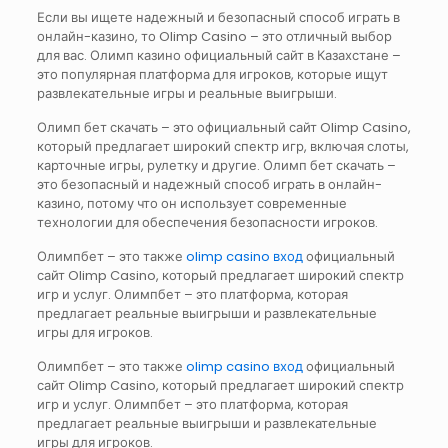
Если вы ищете надежный и безопасный способ играть в
онлайн-казино, то Olimp Casino – это отличный выбор
для вас. Олимп казино официальный сайт в Казахстане –
это популярная платформа для игроков, которые ищут
развлекательные игры и реальные выигрыши.
Олимп бет скачать – это официальный сайт Olimp Casino,
который предлагает широкий спектр игр, включая слоты,
карточные игры, рулетку и другие. Олимп бет скачать –
это безопасный и надежный способ играть в онлайн-
казино, потому что он использует современные
технологии для обеспечения безопасности игроков.
Олимпбет – это также
olimp casino вход
официальный
сайт Olimp Casino, который предлагает широкий спектр
игр и услуг. Олимпбет – это платформа, которая
предлагает реальные выигрыши и развлекательные
игры для игроков.
Олимпбет – это также
olimp casino вход
официальный
сайт Olimp Casino, который предлагает широкий спектр
игр и услуг. Олимпбет – это платформа, которая
предлагает реальные выигрыши и развлекательные
игры для игроков.