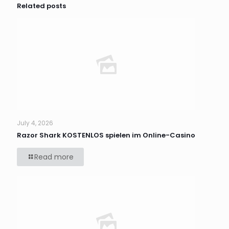
Related posts
July 4, 2026
Razor Shark KOSTENLOS spielen im Online-Casino
Read more