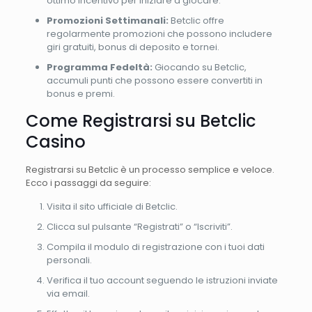
ottimo incentivo per iniziare a giocare.
Promozioni Settimanali:
Betclic offre
regolarmente promozioni che possono includere
giri gratuiti, bonus di deposito e tornei.
Programma Fedeltà:
Giocando su Betclic,
accumuli punti che possono essere convertiti in
bonus e premi.
Come Registrarsi su Betclic
Casino
Registrarsi su Betclic è un processo semplice e veloce.
Ecco i passaggi da seguire:
Visita il sito ufficiale di Betclic.
Clicca sul pulsante “Registrati” o “Iscriviti”.
Compila il modulo di registrazione con i tuoi dati
personali.
Verifica il tuo account seguendo le istruzioni inviate
via email.