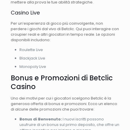
mettere alla prova le tue abilità strategiche.
Casino Live
Per un’esperienza di gioco più coinvolgente, non
perdere i giochi dal vivo di Betclic. Qui puoi interagire con
croupier reali e altri giocatori in tempo reale. Le opzioni
disponibili includono:
Roulette Live
Blackjack Live
Monopoly Live
Bonus e Promozioni di Betclic
Casino
Uno dei motivi per cui i giocatori scelgono Betclic è la
generosa offerta di bonus e promozioni. Ecco un elenco
di alcune delle promozioni che puoi trovare:
Bonus di Benvenuto:
I nuovi iscritti possono
usufruire di un bonus sul primo deposito, che offre un