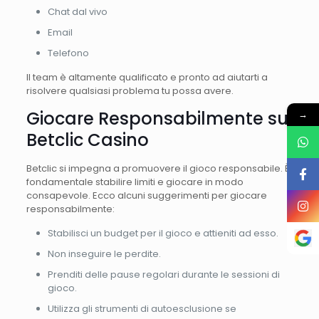
Chat dal vivo
Email
Telefono
Il team è altamente qualificato e pronto ad aiutarti a
risolvere qualsiasi problema tu possa avere.
Giocare Responsabilmente su
→
Betclic Casino
Betclic si impegna a promuovere il gioco responsabile. È
fondamentale stabilire limiti e giocare in modo
consapevole. Ecco alcuni suggerimenti per giocare
responsabilmente:
Stabilisci un budget per il gioco e attieniti ad esso.
Non inseguire le perdite.
Prenditi delle pause regolari durante le sessioni di
gioco.
Utilizza gli strumenti di autoesclusione se