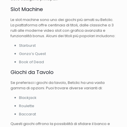
Slot Machine
Le slot machine sono uno dei giochi più amati su Betclic.
La piattaforma offre centinaia di titoli, dalle classiche a 3
rulli alle moderne video slot con grafica avanzata e
funzionalità bonus. Alcuni dei titoli più popolari includono:
Starburst
Gonzo’s Quest
Book of Dead
Giochi da Tavolo
Se preferisci i giochi da tavolo, Betclic ha una vasta
gamma di opzioni. Puoi trovare diverse varianti di:
Blackjack
Roulette
Baccarat
Questi giochi offrono la possibilità di sfidare il banco e