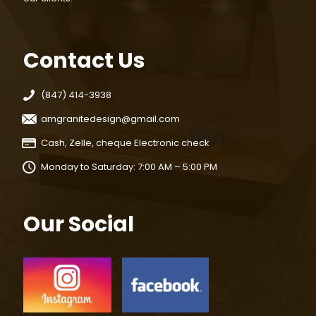
Contact Us
(847) 414-3938
amgranitedesign@gmail.com
Cash, Zelle, cheque Electronic check
Monday to Saturday: 7:00 AM – 5:00 PM
Our Social