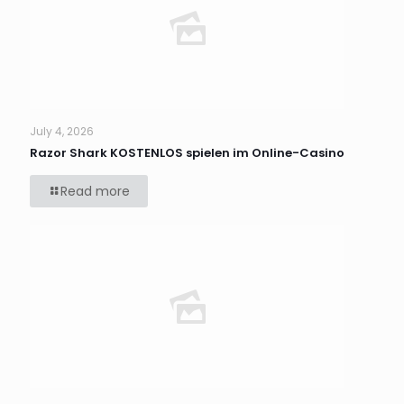
July 4, 2026
Razor Shark KOSTENLOS spielen im Online-Casino
Read more