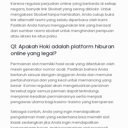
Karena regulasi perjudian online yang berbeda di setiap
negara, banyak link Sbobet yang sering diblokir. Untuk
mengakses Sbobet tanpa hambatan, Anda cukup buka
link alternatif resmi yang selalu diperbarui oleh kami.
Pastikan Anda hanya menggunakan link yang berasal
dari sumber resmi sbobet untuk menghindari penipuan
atau akses ke situs palsu.
Q1: Apakah Hoki adalah platform hiburan
online yang legal?
Permainan slot memiliki hasil acak yang ditentukan oleh
mesin generator nomor acak. Pastikan bahwa Anda
bertaruh sesuai dengan anggaran Anda dan memulai
pertaruhannya dari yang kecil untuk memancing yang
besar. Komisi regulasi akan mengeluarkan perizinan
tersebut agar semua pemain dapat terlindungi,
menjamin keadilan permainannya serta menjadi
pengawas utama bagi kasino-kasino yang beroperasi.
Sebagai contoh, Anda yang ingin mendapatkan
pengalaman main yang sederhana bisa memilih slot
klasik sedangkan jika Anda ingin mendapatkan
kemenangan besar, maka permainan slot progresif