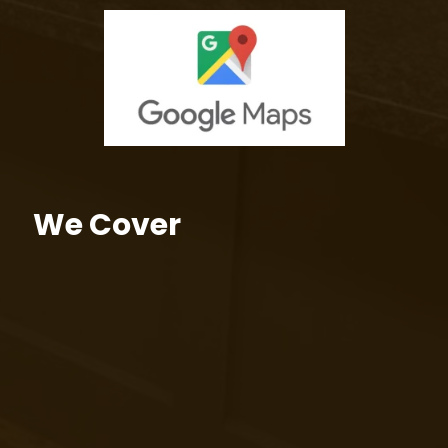
We Cover