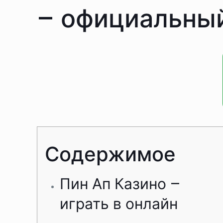
– официальный
Содержимое
Пин Ап Казино –
играть в онлайн