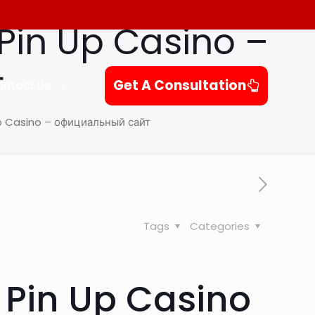
Pin Up Casino –
т
Get A Consultation
ontact Us
Up Casino – официальный сайт
Tags
Categories
 Pin Up Casino