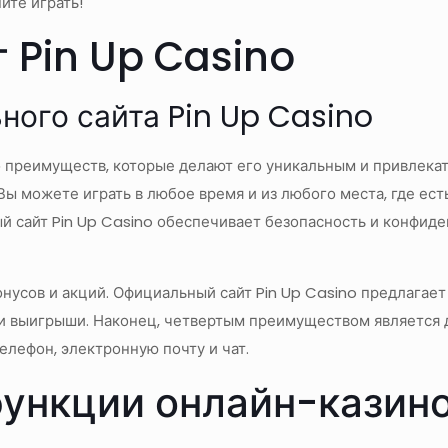
ите играть!
 Pin Up Casino
ого сайта Pin Up Casino
о преимуществ, которые делают его уникальным и привлек
 Вы можете играть в любое время и из любого места, где е
й сайт Pin Up Casino обеспечивает безопасность и конфид
усов и акций. Официальный сайт Pin Up Casino предлагает
ои выигрыши. Наконец, четвертым преимуществом является 
елефон, электронную почту и чат.
ункции онлайн-казино