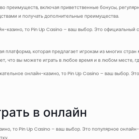
во преимуществ, включая приветственные бонусы, регулярн
дствами и получать дополнительные преимущества.
-казино, то Pin Up Casino – ваш выбор. Это официальный с
ая платформа, которая предлагает игрокам из многих стран
т, что вы можете играть в любое время и в любом месте, гд
ательное онлайн-казино, то Pin Up Casino – ваш выбор. Это
грать в онлайн
ино, то Pin Up Casino – ваш выбор. Это популярное онлайн
тку.