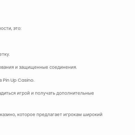
ости, это:
етку.
рования и защищенные соединения.
 Pin Up Casino.
ладиться игрой и получать дополнительные
-казино, которое предлагает игрокам широкий