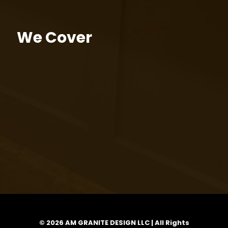
We Cover
© 2026 AM GRANITE DESIGN LLC | All Rights