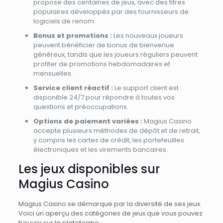
propose des centaines de jeux, avec des titres
populaires développés par des fournisseurs de
logiciels de renom.
Bonus et promotions :
Les nouveaux joueurs
peuvent bénéficier de bonus de bienvenue
généreux, tandis que les joueurs réguliers peuvent
profiter de promotions hebdomadaires et
mensuelles.
Service client réactif :
Le support client est
disponible 24/7 pour répondre à toutes vos
questions et préoccupations.
Options de paiement variées :
Magius Casino
accepte plusieurs méthodes de dépôt et de retrait,
y compris les cartes de crédit, les portefeuilles
électroniques et les virements bancaires.
Les jeux disponibles sur
Magius Casino
Magius Casino se démarque par la diversité de ses jeux.
Voici un aperçu des catégories de jeux que vous pouvez
trouver sur la plateforme :