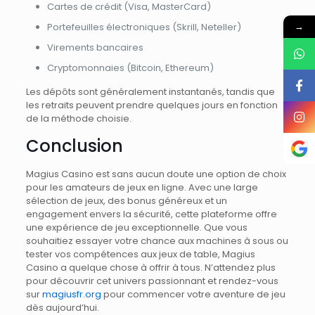
Cartes de crédit (Visa, MasterCard)
→
Portefeuilles électroniques (Skrill, Neteller)
Virements bancaires
Cryptomonnaies (Bitcoin, Ethereum)
Les dépôts sont généralement instantanés, tandis que
les retraits peuvent prendre quelques jours en fonction
de la méthode choisie.
Conclusion
Magius Casino est sans aucun doute une option de choix
pour les amateurs de jeux en ligne. Avec une large
sélection de jeux, des bonus généreux et un
engagement envers la sécurité, cette plateforme offre
une expérience de jeu exceptionnelle. Que vous
souhaitiez essayer votre chance aux machines à sous ou
tester vos compétences aux jeux de table, Magius
Casino a quelque chose à offrir à tous. N’attendez plus
pour découvrir cet univers passionnant et rendez-vous
sur
magiusfr.org
pour commencer votre aventure de jeu
dès aujourd’hui.