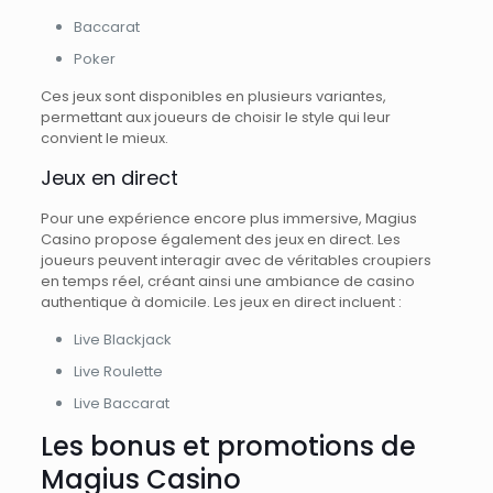
Baccarat
Poker
Ces jeux sont disponibles en plusieurs variantes,
permettant aux joueurs de choisir le style qui leur
convient le mieux.
Jeux en direct
Pour une expérience encore plus immersive, Magius
Casino propose également des jeux en direct. Les
joueurs peuvent interagir avec de véritables croupiers
en temps réel, créant ainsi une ambiance de casino
authentique à domicile. Les jeux en direct incluent :
Live Blackjack
Live Roulette
Live Baccarat
Les bonus et promotions de
Magius Casino