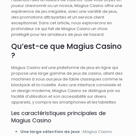
joueur chevronné ou un novice, Magius Casino offre une
expérience de jeu inégalée, avec une variété de jeux,
des promotions attrayantes et un service client
exceptionnel. Dans cet article, nous explorerons en
profondeur ce qui fait de Magius Casino un choix
privilégié pour les amateurs de jeux de hasard.
Qu’est-ce que Magius Casino
?
Magius Casino est une plateforme de jeux en ligne qui
propose une large gamme de jeux de casino, allant des
machines à sous aux jeux de table classiques comme le
blackjack et la roulette. Avec une interface conviviale et
un design moderne, Magius Casino se distingue par sa
facilité d’utilisation et son accessibilité sur divers
appareils, y compris les smartphones et les tablettes.
Les caractéristiques principales de
Magius Casino
Une large sélection de jeux :
Magius Casino