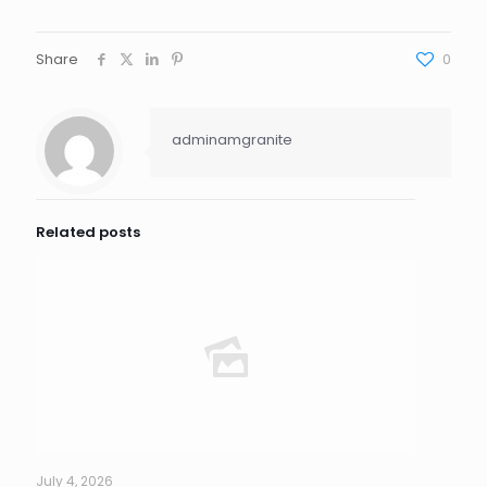
Share
0
adminamgranite
Related posts
July 4, 2026