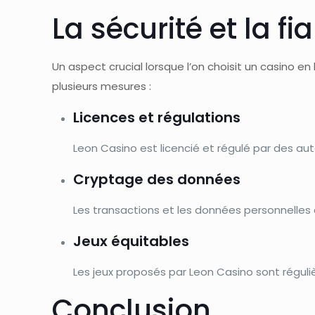
La sécurité et la fi
Un aspect crucial lorsque l’on choisit un casino en
plusieurs mesures :
Licences et régulations
Leon Casino est licencié et régulé par des au
Cryptage des données
Les transactions et les données personnelles 
Jeux équitables
Les jeux proposés par Leon Casino sont réguliè
Conclusion