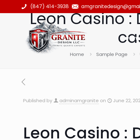
(847) 414-3938
amgranitedesign@gmai
Leon Casino : 
ca
Hom
Home
Sample Page
Published by
adminamgranite
on
June 22, 20
Leon Casino : 