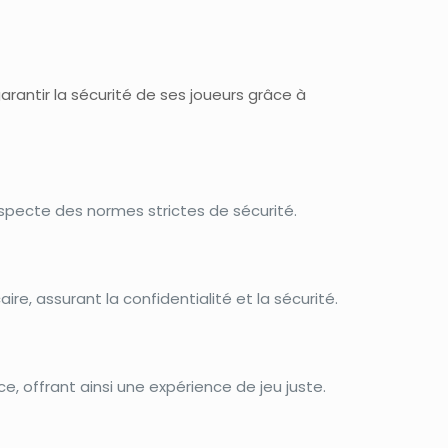
garantir la sécurité de ses joueurs grâce à
especte des normes strictes de sécurité.
e, assurant la confidentialité et la sécurité.
e, offrant ainsi une expérience de jeu juste.