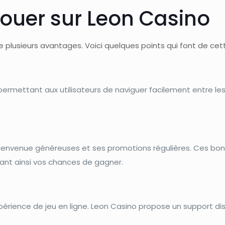
jouer sur Leon Casino
e plusieurs avantages. Voici quelques points qui font de cet
permettant aux utilisateurs de naviguer facilement entre les 
envenue généreuses et ses promotions régulières. Ces bonus
nt ainsi vos chances de gagner.
expérience de jeu en ligne. Leon Casino propose un support d