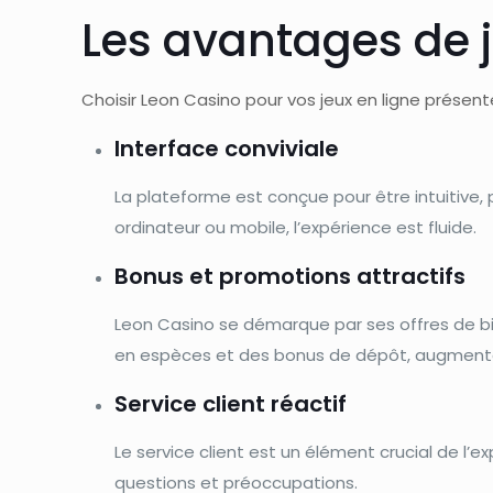
Les avantages de 
Choisir Leon Casino pour vos jeux en ligne présent
Interface conviviale
La plateforme est conçue pour être intuitive, 
ordinateur ou mobile, l’expérience est fluide.
Bonus et promotions attractifs
Leon Casino se démarque par ses offres de bi
en espèces et des bonus de dépôt, augmenta
Service client réactif
Le service client est un élément crucial de l’
questions et préoccupations.