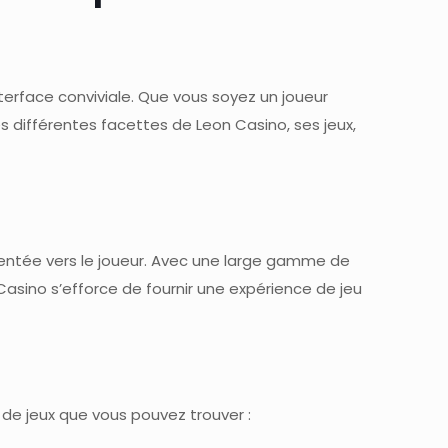
nterface conviviale. Que vous soyez un joueur
s différentes facettes de Leon Casino, ses jeux,
ientée vers le joueur. Avec une large gamme de
 Casino s’efforce de fournir une expérience de jeu
 de jeux que vous pouvez trouver :