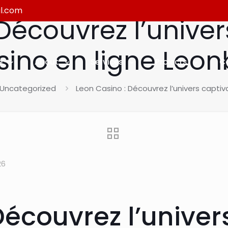
l.com
Découvrez l’unive
sino en ligne Leon
e
About
Services
Projects
C
Uncategorized
Leon Casino : Découvrez l’univers captiv
26
Découvrez l’univer