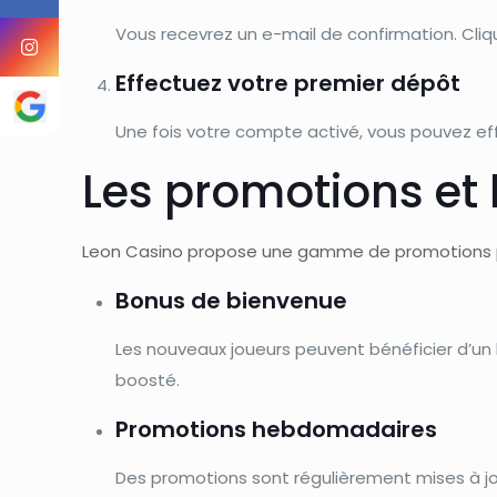
Vous recevrez un e-mail de confirmation. Cliqu
Effectuez votre premier dépôt
Une fois votre compte activé, vous pouvez e
Les promotions et 
Leon Casino propose une gamme de promotions pour 
Bonus de bienvenue
Les nouveaux joueurs peuvent bénéficier d’un
boosté.
Promotions hebdomadaires
Des promotions sont régulièrement mises à jou