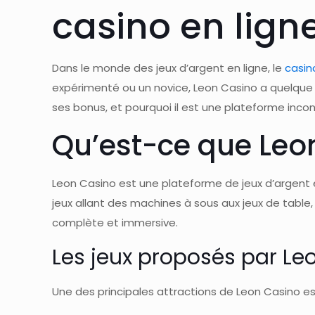
casino en lign
Dans le monde des jeux d’argent en ligne, le
casin
expérimenté ou un novice, Leon Casino a quelque ch
ses bonus, et pourquoi il est une plateforme inco
Qu’est-ce que Leo
Leon Casino est une plateforme de jeux d’argent 
jeux allant des machines à sous aux jeux de table, 
complète et immersive.
Les jeux proposés par Le
Une des principales attractions de Leon Casino es