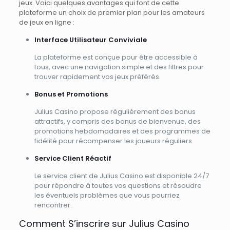
jeux. Voici quelques avantages qui font de cette
plateforme un choix de premier plan pour les amateurs
de jeux en ligne :
Interface Utilisateur Conviviale
La plateforme est conçue pour être accessible à
tous, avec une navigation simple et des filtres pour
trouver rapidement vos jeux préférés.
Bonus et Promotions
Julius Casino propose régulièrement des bonus
attractifs, y compris des bonus de bienvenue, des
promotions hebdomadaires et des programmes de
fidélité pour récompenser les joueurs réguliers.
Service Client Réactif
Le service client de Julius Casino est disponible 24/7
pour répondre à toutes vos questions et résoudre
les éventuels problèmes que vous pourriez
rencontrer.
Comment S’inscrire sur Julius Casino