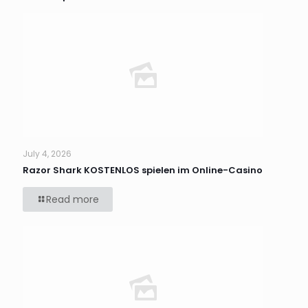
July 4, 2026
Razor Shark KOSTENLOS spielen im Online-Casino
Read more