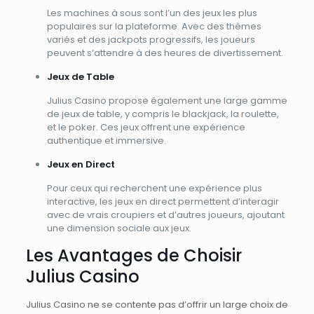
Les machines à sous sont l’un des jeux les plus
populaires sur la plateforme. Avec des thèmes
variés et des jackpots progressifs, les joueurs
peuvent s’attendre à des heures de divertissement.
Jeux de Table
Julius Casino propose également une large gamme
de jeux de table, y compris le blackjack, la roulette,
et le poker. Ces jeux offrent une expérience
authentique et immersive.
Jeux en Direct
Pour ceux qui recherchent une expérience plus
interactive, les jeux en direct permettent d’interagir
avec de vrais croupiers et d’autres joueurs, ajoutant
une dimension sociale aux jeux.
Les Avantages de Choisir
Julius Casino
Julius Casino ne se contente pas d’offrir un large choix de