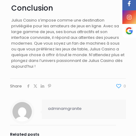
Conclusion
Julius Casino s’impose comme une destination
privilégiée pour les amateurs de jeux en ligne. Avec sa
large gamme de jeux, ses bonus attractifs et son
interface conviviale, il répond aux attentes des joueurs
modernes. Que vous soyez un fan de machines à sous
ou que vous préfériez les jeux de table, Julius Casino a
quelque chose à offrir à tout le monde. N’attendez plus et
plongez dans l’univers passionnant de Julius Casino dès
aujourd’hui !
Share
0
adminamgranite
Related posts