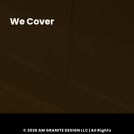
We Cover
© 2026 AM GRANITE DESIGN LLC | All Rights