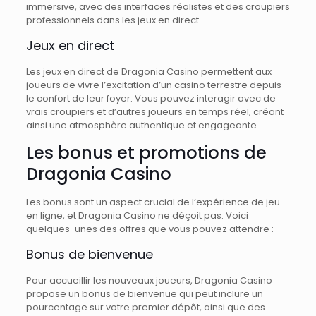
immersive, avec des interfaces réalistes et des croupiers
professionnels dans les jeux en direct.
Jeux en direct
Les jeux en direct de Dragonia Casino permettent aux
joueurs de vivre l’excitation d’un casino terrestre depuis
le confort de leur foyer. Vous pouvez interagir avec de
vrais croupiers et d’autres joueurs en temps réel, créant
ainsi une atmosphère authentique et engageante.
Les bonus et promotions de
Dragonia Casino
Les bonus sont un aspect crucial de l’expérience de jeu
en ligne, et Dragonia Casino ne déçoit pas. Voici
quelques-unes des offres que vous pouvez attendre :
Bonus de bienvenue
Pour accueillir les nouveaux joueurs, Dragonia Casino
propose un bonus de bienvenue qui peut inclure un
pourcentage sur votre premier dépôt, ainsi que des