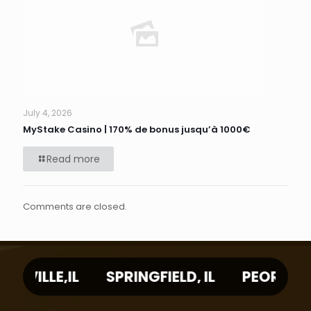
July 4, 2026
MyStake Casino | 170% de bonus jusqu’à 1000€
Read more
Comments are closed.
SPRINGFIELD, IL
PEORIA, IL
WAUKEG