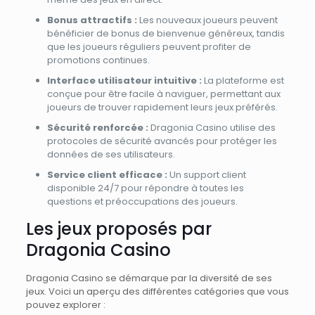
Bonus attractifs :
Les nouveaux joueurs peuvent
bénéficier de bonus de bienvenue généreux, tandis
que les joueurs réguliers peuvent profiter de
promotions continues.
Interface utilisateur intuitive :
La plateforme est
conçue pour être facile à naviguer, permettant aux
joueurs de trouver rapidement leurs jeux préférés.
Sécurité renforcée :
Dragonia Casino utilise des
protocoles de sécurité avancés pour protéger les
données de ses utilisateurs.
Service client efficace :
Un support client
disponible 24/7 pour répondre à toutes les
questions et préoccupations des joueurs.
Les jeux proposés par
Dragonia Casino
Dragonia Casino se démarque par la diversité de ses
jeux. Voici un aperçu des différentes catégories que vous
pouvez explorer :