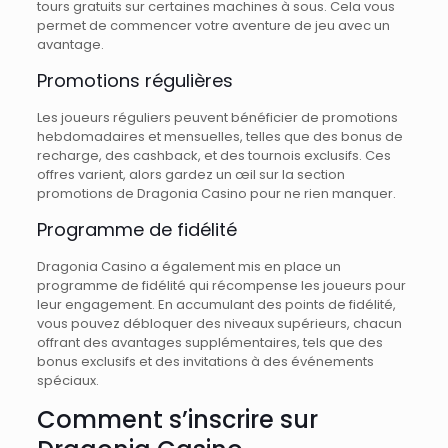
tours gratuits sur certaines machines à sous. Cela vous
permet de commencer votre aventure de jeu avec un
avantage.
Promotions régulières
Les joueurs réguliers peuvent bénéficier de promotions
hebdomadaires et mensuelles, telles que des bonus de
recharge, des cashback, et des tournois exclusifs. Ces
offres varient, alors gardez un œil sur la section
promotions de Dragonia Casino pour ne rien manquer.
Programme de fidélité
Dragonia Casino a également mis en place un
programme de fidélité qui récompense les joueurs pour
leur engagement. En accumulant des points de fidélité,
vous pouvez débloquer des niveaux supérieurs, chacun
offrant des avantages supplémentaires, tels que des
bonus exclusifs et des invitations à des événements
spéciaux.
Comment s’inscrire sur