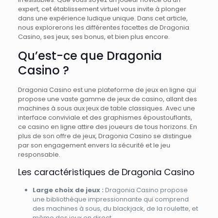
expert, cet établissement virtuel vous invite à plonger
dans une expérience ludique unique. Dans cet article,
nous explorerons les différentes facettes de Dragonia
Casino, ses jeux, ses bonus, et bien plus encore.
Qu’est-ce que Dragonia
Casino ?
Dragonia Casino est une plateforme de jeux en ligne qui
propose une vaste gamme de jeux de casino, allant des
machines à sous aux jeux de table classiques. Avec une
interface conviviale et des graphismes époustouflants,
ce casino en ligne attire des joueurs de tous horizons. En
plus de son offre de jeux, Dragonia Casino se distingue
par son engagement envers la sécurité et le jeu
responsable.
Les caractéristiques de Dragonia Casino
Large choix de jeux :
Dragonia Casino propose
une bibliothèque impressionnante qui comprend
des machines à sous, du blackjack, de la roulette, et
même des jeux en direct.