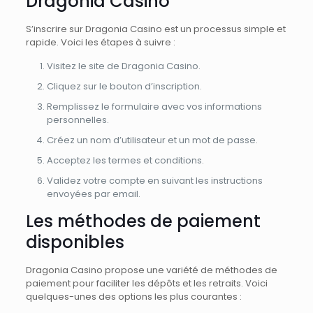
Dragonia Casino
S’inscrire sur Dragonia Casino est un processus simple et
rapide. Voici les étapes à suivre :
Visitez le site de Dragonia Casino.
Cliquez sur le bouton d’inscription.
Remplissez le formulaire avec vos informations
personnelles.
Créez un nom d’utilisateur et un mot de passe.
Acceptez les termes et conditions.
Validez votre compte en suivant les instructions
envoyées par email.
Les méthodes de paiement
disponibles
Dragonia Casino propose une variété de méthodes de
paiement pour faciliter les dépôts et les retraits. Voici
quelques-unes des options les plus courantes :