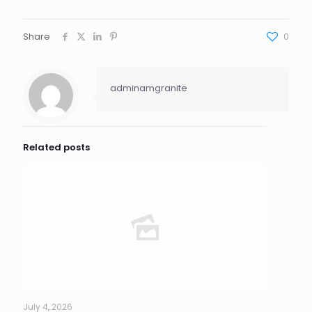
Share
0
adminamgranite
Related posts
July 4, 2026