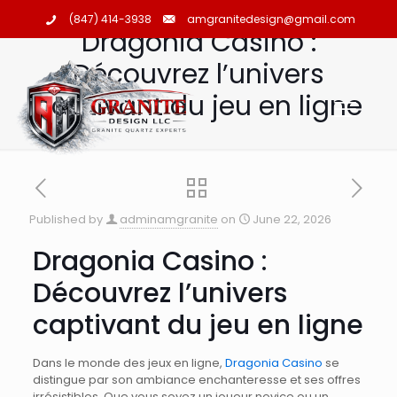
amgranitedesign@gmail.com
(847) 414-3938
Dragonia Casino :
Découvrez l’univers
captivant du jeu en ligne
Published by
adminamgranite
on
June 22, 2026
Dragonia Casino :
Découvrez l’univers
captivant du jeu en ligne
Dans le monde des jeux en ligne,
Dragonia Casino
se
distingue par son ambiance enchanteresse et ses offres
irrésistibles. Que vous soyez un joueur novice ou un