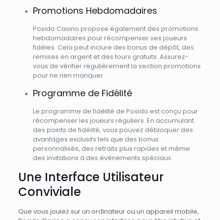
Promotions Hebdomadaires
Posido Casino propose également des promotions
hebdomadaires pour récompenser ses joueurs
fidèles. Cela peut inclure des bonus de dépôt, des
remises en argent et des tours gratuits. Assurez-
vous de vérifier régulièrement la section promotions
pour ne rien manquer.
Programme de Fidélité
Le programme de fidélité de Posido est conçu pour
récompenser les joueurs réguliers. En accumulant
des points de fidélité, vous pouvez débloquer des
avantages exclusifs tels que des bonus
personnalisés, des retraits plus rapides et même
des invitations à des événements spéciaux.
Une Interface Utilisateur
Conviviale
Que vous jouiez sur un ordinateur ou un appareil mobile,