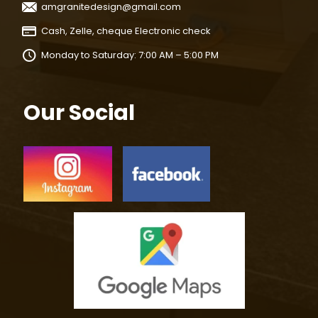
amgranitedesign@gmail.com
Cash, Zelle, cheque Electronic check
Monday to Saturday: 7:00 AM – 5:00 PM
Our Social