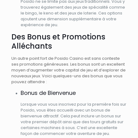
Posido ne se limite pas aux jeux traditionnels. Vous y
trouverez également des jeux de spécialité comme
le bingo, le keno et des jeux de loterie. Ces options
ajoutent une dimension supplémentaire à votre
expérience de jeu.
Des Bonus et Promotions
Alléchants
Un autre point fort de Posido Casino est sans conteste
ses promotions généreuses. Les bonus sont un excellent
moyen d’augmenter votre capital de jeu et d’explorer de
nouveaux jeux. Voici quelques-uns des bonus que vous
pouvez attendre :
Bonus de Bienvenue
Lorsque vous vous inscrivez pour la première fois sur
Posido, vous êtes accueilli avec un bonus de
bienvenue attractif. Cela peut inclure un bonus sur
votre premier dépôt ainsi que des tours gratuits sur
certaines machines à sous. C’est une excellente
façon de commencer votre aventure de jeu.