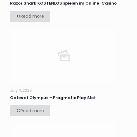
Razor Shark KOSTENLOS spielen im Online-Casino
Read more
July 4, 2026
Gates of Olympus – Pragmatic Play Slot
Read more