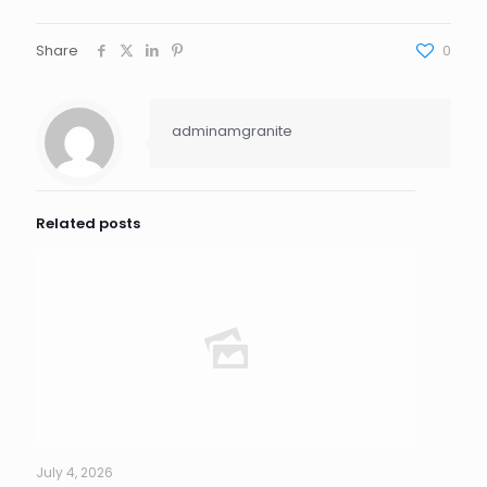
Share
0
adminamgranite
Related posts
July 4, 2026