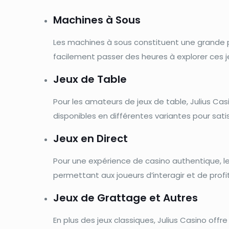
Machines à Sous
Les machines à sous constituent une grande p
facilement passer des heures à explorer ces j
Jeux de Table
Pour les amateurs de jeux de table, Julius Cas
disponibles en différentes variantes pour satis
Jeux en Direct
Pour une expérience de casino authentique, le
permettant aux joueurs d’interagir et de prof
Jeux de Grattage et Autres
En plus des jeux classiques, Julius Casino of