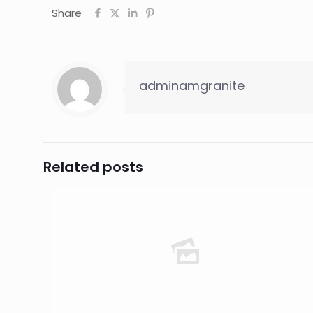
Share
adminamgranite
Related posts