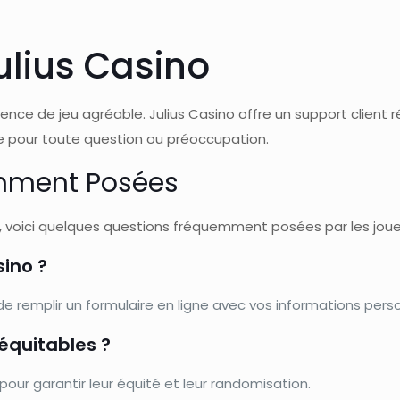
ulius Casino
ience de jeu agréable. Julius Casino offre un support client r
ne pour toute question ou préoccupation.
mment Posées
, voici quelques questions fréquemment posées par les joue
sino ?
fit de remplir un formulaire en ligne avec vos informations pe
 équitables ?
 pour garantir leur équité et leur randomisation.