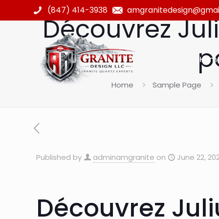
(847) 414-3938
amgranitedesign@gmai
Découvrez Jul
p
Hom
Home
Sample Page
Published by
adminamgranite
on
June 22, 20
Découvrez Juli