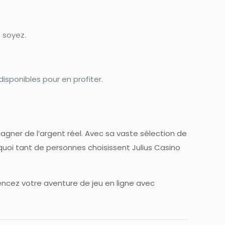
 soyez.
sponibles pour en profiter.
agner de l’argent réel. Avec sa vaste sélection de
quoi tant de personnes choisissent Julius Casino
encez votre aventure de jeu en ligne avec