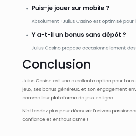
Puis-je jouer sur mobile ?
Absolument ! Julius Casino est optimisé pour 
Y a-t-il un bonus sans dépôt ?
Julius Casino propose occasionnellement des b
Conclusion
Julius Casino est une excellente option pour tous
jeux, ses bonus généreux, et son engagement enver
comme leur plateforme de jeux en ligne.
N’attendez plus pour découvrir l’univers passionn
confiance et enthousiasme !