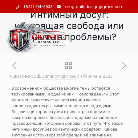
amgranitedesign@gmail.com
(847) 414-3938
Интимный досуг:
настоящая свобода или
скрытые проблемы?
Published by
adminamgranite
on
June 9, 2026
В современном обществе многие темы остаются
табуированными, и одна из них — секс за деньги. Этот
феномен существует на протяжении веков и
сопровождается разными мнениями и подходами.
Легализация проституции в ряде стран поднимает
важные вопросы о безопасности, здравоохранении и
правах женщин, которые выбирают этот путь. Что такое
интимный досуг без романтических оберток? Какова
внутренняя структура этой сферы и её влияние на