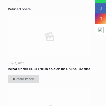
Related posts
July 4, 2026
Razor Shark KOSTENLOS spielen im Online-Casino
Read more