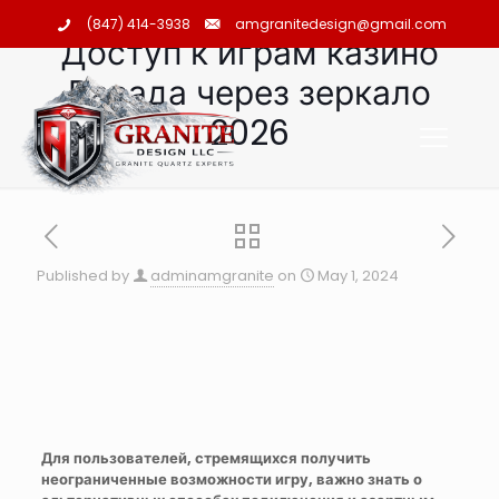
amgranitedesign@gmail.com
(847) 414-3938
Доступ к играм казино
Вавада через зеркало
2026
Published by
adminamgranite
on
May 1, 2024
Для пользователей, стремящихся получить
неограниченные возможности игру, важно знать о