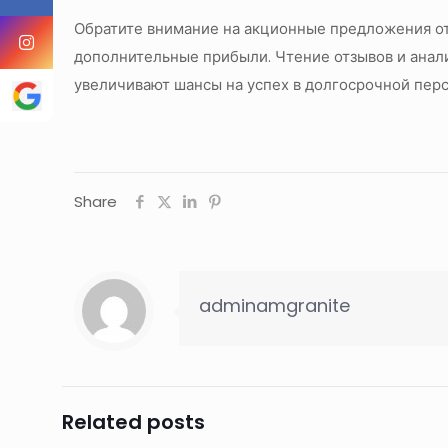
Обратите внимание на акционные предложения от
дополнительные прибыли. Чтение отзывов и анал
увеличивают шансы на успех в долгосрочной перс
Share
adminamgranite
Related posts