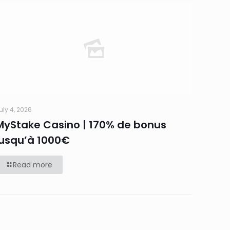
uly 4, 2026
MyStake Casino | 170% de bonus
jusqu’à 1000€
Read more