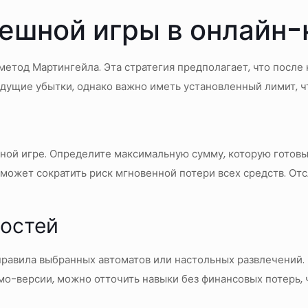
ешной игры в онлайн-
 метод Мартингейла. Эта стратегия предполагает, что посл
ыдущие убытки, однако важно иметь установленный лимит, ч
ой игре. Определите максимальную сумму, которую готовы 
оможет сократить риск мгновенной потери всех средств. О
ностей
правила выбранных автоматов или настольных развлечений.
мо-версии, можно отточить навыки без финансовых потерь, 