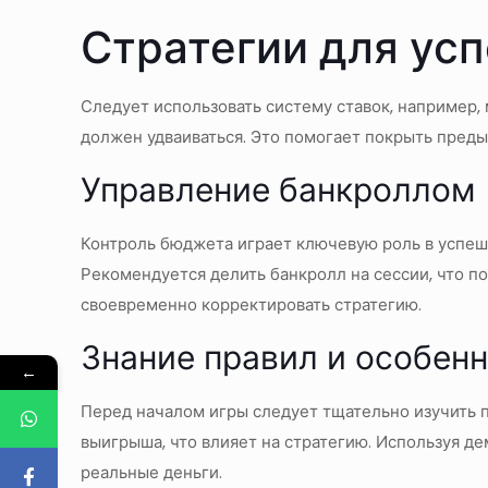
Стратегии для усп
Следует использовать систему ставок, например,
должен удваиваться. Это помогает покрыть пред
Управление банкроллом
Контроль бюджета играет ключевую роль в успешн
Рекомендуется делить банкролл на сессии, что п
своевременно корректировать стратегию.
Знание правил и особен
←
Перед началом игры следует тщательно изучить 
выигрыша, что влияет на стратегию. Используя де
реальные деньги.