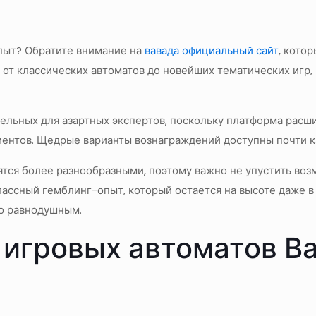
пыт? Обратите внимание на
вавада официальный сайт
, кото
, от классических автоматов до новейших тематических игр
тельных для азартных экспертов, поскольку платформа рас
ентов. Щедрые варианты вознаграждений доступны почти ка
ятся более разнообразными, поэтому важно не упустить возм
ассный гемблинг-опыт, который остается на высоте даже в 
го равнодушным.
 игровых автоматов Ва