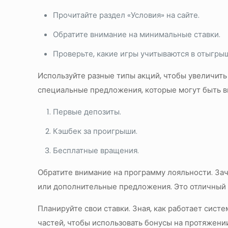
Прочитайте раздел «Условия» на сайте.
Обратите внимание на минимальные ставки.
Проверьте, какие игры учитываются в отыгры
Используйте разные типы акций, чтобы увеличить
специальные предложения, которые могут быть 
Первые депозиты.
Кэшбек за проигрыши.
Бесплатные вращения.
Обратите внимание на программу лояльности. За
или дополнительные предложения. Это отличный 
Планируйте свои ставки. Зная, как работает сист
частей, чтобы использовать бонусы на протяжени