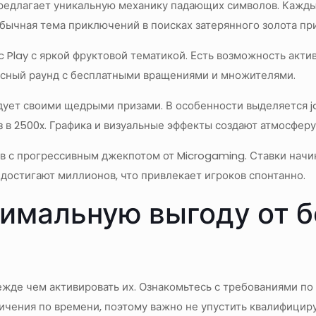
предлагает уникальную механику падающих символов. Кажды
обычная тема приключений в поисках затерянного золота при
 Play с яркой фруктовой тематикой. Есть возможность акт
усный раунд с бесплатными вращениями и множителями.
адует своими щедрыми призами. В особенности выделяется j
в 2500x. Графика и визуальные эффекты создают атмосферу
в с прогрессивным джекпотом от Microgaming. Ставки начин
 достигают миллионов, что привлекает игроков спонтанно.
симальную выгоду от б
ежде чем активировать их. Ознакомьтесь с требованиями по
чения по времени, поэтому важно не упустить квалифицир