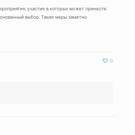
роприятия, участие в которых может принести
основанный выбор. Такие меры заметно
0