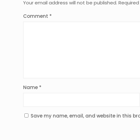
Your email address will not be published.
Required
Comment
*
Name
*
Save my name, email, and website in this br