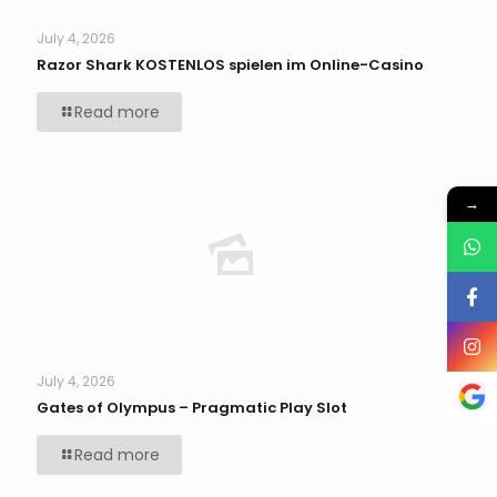
July 4, 2026
Razor Shark KOSTENLOS spielen im Online-Casino
Read more
→
July 4, 2026
Gates of Olympus – Pragmatic Play Slot
Read more