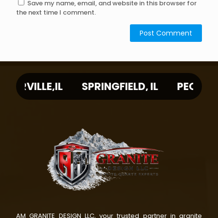
Save my name, email, and website in this browser for
the next time I comment.
L
SPRINGFIELD, IL
PEORIA, IL
WAUKE
AM GRANITE DESIGN LLC, your trusted partner in granite