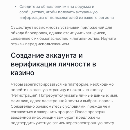
Следите за обновлениями на форумах и
сообществах, чтобы получать актуальную
информацию от пользователей из вашего региона.
Существует возможность установки приложений для
обхода блокировок, однако стоит учитывать риски,
связанные с их безопасностью и легальностью. Изучите
отзывы перед использованием.
Создание аккаунта и
верификация личности в
казино
Чтобы зарегистрироваться на платформе, необходимо
перейти на главную страницу и нажать на кнопку
“Регистрация”. Потребуется указать личные данные: имя,
фамилию, адрес электронной почты и выбрать пароль.
Обязательно ознакомьтесь с условиями, прежде чем
согласиться и завершить процесс. После проверки
введенной информации вам будет предложено
подтвердить учетную запись через электронную почту.