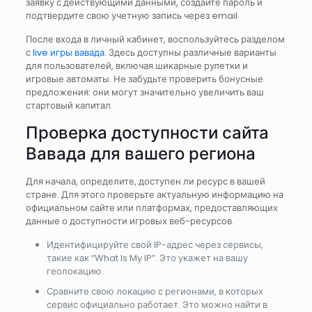
заявку с действующими данными, создайте пароль и
подтвердите свою учетную запись через email.
После входа в личный кабинет, воспользуйтесь разделом
с
live игры вавада
. Здесь доступны различные варианты
для пользователей, включая шикарные рулетки и
игровые автоматы. Не забудьте проверить бонусные
предложения: они могут значительно увеличить ваш
стартовый капитал.
Проверка доступности сайта
Вавада для вашего региона
Для начала, определите, доступен ли ресурс в вашей
стране. Для этого проверьте актуальную информацию на
официальном сайте или платформах, предоставляющих
данные о доступности игровых веб-ресурсов.
Идентифицируйте свой IP-адрес через сервисы,
такие как “What Is My IP”. Это укажет на вашу
геолокацию.
Сравните свою локацию с регионами, в которых
сервис официально работает. Это можно найти в