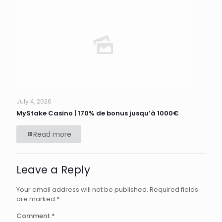
July 4, 2026
MyStake Casino | 170% de bonus jusqu’à 1000€
Read more
Leave a Reply
Your email address will not be published.
Required fields
are marked
*
Comment
*