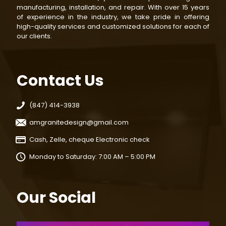
manufacturing, installation, and repair. With over 15 years
of experience in the industry, we take pride in offering
high-quality services and customized solutions for each of
our clients.
Contact Us
(847) 414-3938
amgranitedesign@gmail.com
Cash, Zelle, cheque Electronic check
Monday to Saturday: 7:00 AM – 5:00 PM
Our Social